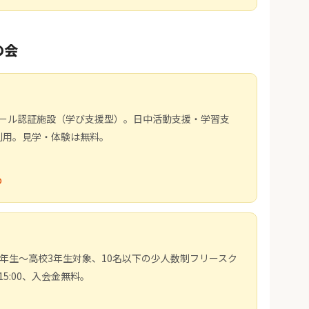
の会
）
ースクール認証施設（学び支援型）。日中活動支援・学習支
利用。見学・体験は無料。
o
。小学3年生〜高校3年生対象、10名以下の少人数制フリースク
5:00、入会金無料。