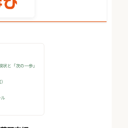
の現状と「次の一歩」
室）
ール