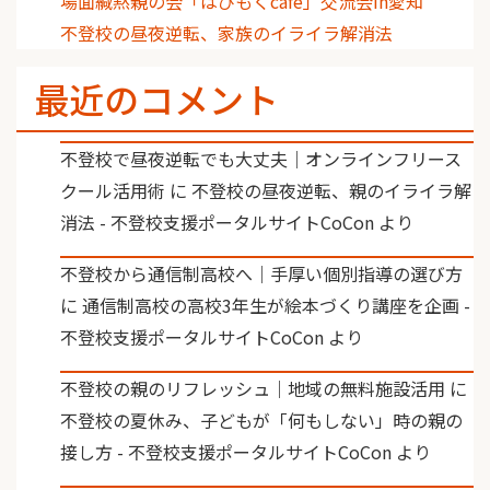
場面緘黙親の会「はぴもくcafe」交流会in愛知
不登校の昼夜逆転、家族のイライラ解消法
最近のコメント
不登校で昼夜逆転でも大丈夫｜オンラインフリース
クール活用術
に
不登校の昼夜逆転、親のイライラ解
消法 - 不登校支援ポータルサイトCoCon
より
不登校から通信制高校へ｜手厚い個別指導の選び方
に
通信制高校の高校3年生が絵本づくり講座を企画 -
不登校支援ポータルサイトCoCon
より
不登校の親のリフレッシュ｜地域の無料施設活用
に
不登校の夏休み、子どもが「何もしない」時の親の
接し方 - 不登校支援ポータルサイトCoCon
より