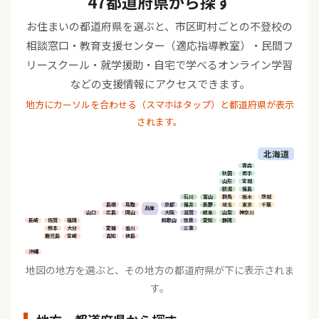
47都道府県から探す
お住まいの都道府県を選ぶと、市区町村ごとの不登校の
相談窓口・教育支援センター（適応指導教室）・民間フ
リースクール・就学援助・自宅で学べるオンライン学習
などの支援情報にアクセスできます。
地方にカーソルを合わせる（スマホはタップ）と都道府県が表示
されます。
北海道
青森
秋田
岩手
山形
宮城
新潟
福島
石川
富山
群馬
栃木
茨城
島根
鳥取
京都
福井
長野
埼玉
東京
千葉
兵庫
山口
広島
岡山
大阪
滋賀
岐阜
山梨
神奈川
長崎
佐賀
福岡
和歌山
奈良
愛知
静岡
熊本
大分
愛媛
香川
三重
鹿児島
宮崎
高知
徳島
沖縄
地図の地方を選ぶと、その地方の都道府県が下に表示されま
す。