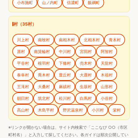
小布施町
山ノ内町
信濃町
飯綱町
村（35村）
川上村
南牧村
南相木村
北相木村
青木村
原村
南箕輪村
中川村
宮田村
阿智村
平谷村
根羽村
下條村
売木村
天龍村
泰阜村
喬木村
豊丘村
大鹿村
木祖村
王滝村
大桑村
麻績村
生坂村
山形村
朝日村
筑北村
松川村
白馬村
小谷村
高山村
木島平村
野沢温泉村
小川村
栄村
※リンクが開かない場合は、サイト内検索で「ここなび ○○（市区
町村名）」と入力して探してください。各ガイドは順次公開してい