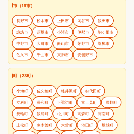
市（19市）
長野市
松本市
上田市
岡谷市
飯田市
諏訪市
須坂市
小諸市
伊那市
駒ヶ根市
中野市
大町市
飯山市
茅野市
塩尻市
佐久市
千曲市
東御市
安曇野市
町（23町）
小海町
佐久穂町
軽井沢町
御代田町
立科町
長和町
下諏訪町
富士見町
辰野町
箕輪町
飯島町
松川町
高森町
阿南町
上松町
南木曽町
木曽町
池田町
坂城町