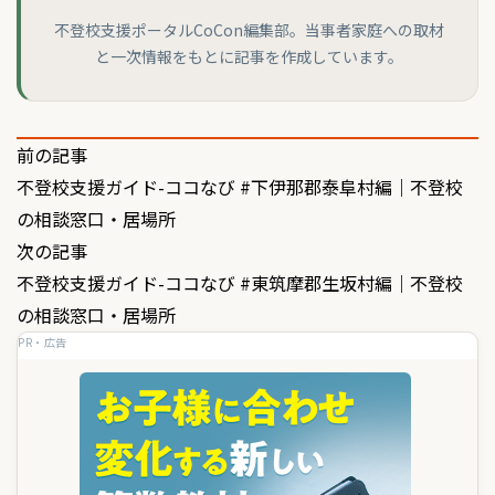
不登校支援ポータルCoCon編集部。当事者家庭への取材
と一次情報をもとに記事を作成しています。
投
前の記事
不登校支援ガイド-ココなび #下伊那郡泰阜村編｜不登校
稿
の相談窓口・居場所
ナ
次の記事
ビ
不登校支援ガイド-ココなび #東筑摩郡生坂村編｜不登校
ゲ
の相談窓口・居場所
PR・広告
ー
シ
ョ
ン