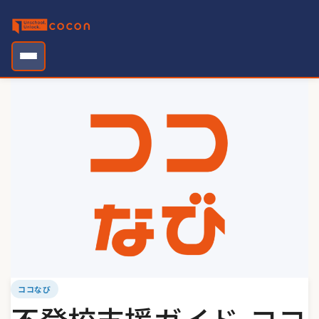
Skip
to
content
ココなび