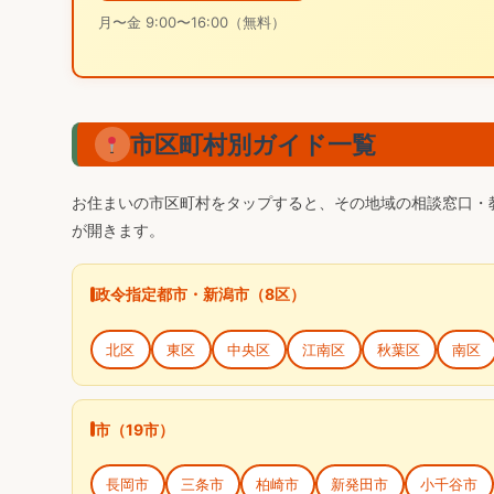
月〜金 9:00〜16:00（無料）
市区町村別ガイド一覧
お住まいの市区町村をタップすると、その地域の相談窓口・
が開きます。
政令指定都市・新潟市（8区）
北区
東区
中央区
江南区
秋葉区
南区
市（19市）
長岡市
三条市
柏崎市
新発田市
小千谷市