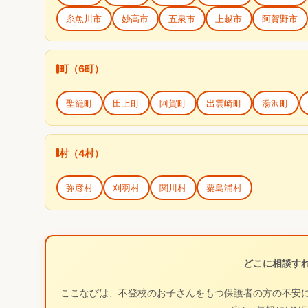
糸魚川市
妙高市
五泉市
上越市
阿賀野市
町（6町）
聖籠町
田上町
阿賀町
出雲崎町
湯沢町
村（4村）
弥彦村
刈羽村
関川村
粟島浦村
どこに相談す
ここなびは、不登校のお子さんをもつ保護者の方の不安