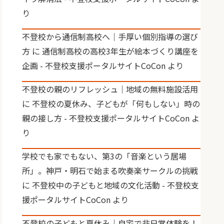
り
不登校から通信制高校へ｜手厚い個別指導の選び
方
に
通信制高校の高校3年生が絵本づくり講座を
企画 - 不登校支援ポータルサイトCoCon
より
不登校の親のリフレッシュ｜地域の無料施設活用
に
不登校の夏休み、子どもが「何もしない」時の
親の接し方 - 不登校支援ポータルサイトCoCon
よ
り
学校でも家でもない、第3の「音楽という居場
所」。神戸・明石で始まる吹奏楽サークルの挑戦
に
不登校中の子どもと地域の文化活動 - 不登校支
援ポータルサイトCoCon
より
不登校の子どもと夏休み｜自宅で非日常体験を！