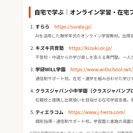
自宅で学ぶ｜オンライン学習・在宅
すらら
https://surala.jp/
AIを活用した無学年式のオンライン学習教材。出席
キズキ共育塾
https://kizuki.or.jp/
不登校・中退からの学び直しを支える専門塾。一人
学研WILL学園
https://www.willschool.net/
通信制サポート校。在宅・通学を組み合わせた学び
クラスジャパン小中学園（クラスジャパンプ
在籍校と連携し出席扱いを目指せる在宅学習支援。
ティエラコム
https://www.j-tierra.com/
個別指導・通信制サポート校。学習面と進路の両面
上記は全国対応のオンラインサービスの一例です。対象学年