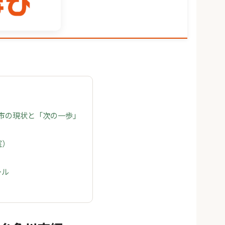
川市の現状と「次の一歩」
室）
ール