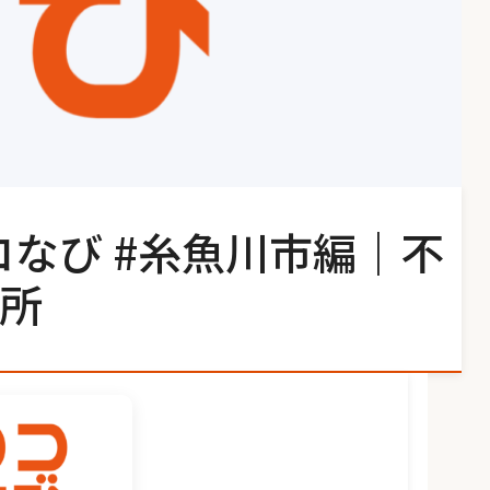
コなび #糸魚川市編｜不
所