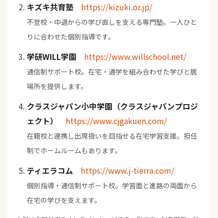
キズキ共育塾
https://kizuki.or.jp/
不登校・中退からの学び直しを支える専門塾。一人ひと
りに合わせた個別指導です。
学研WILL学園
https://www.willschool.net/
通信制サポート校。在宅・通学を組み合わせた学びと居
場所を提供します。
クラスジャパン小中学園（クラスジャパンプロジ
ェクト）
https://www.cjgakuen.com/
在籍校と連携し出席扱いを目指せる在宅学習支援。担任
制でホームルームもあります。
ティエラコム
https://www.j-tierra.com/
個別指導・通信制サポート校。学習面と進路の両面から
在宅の学びを支えます。