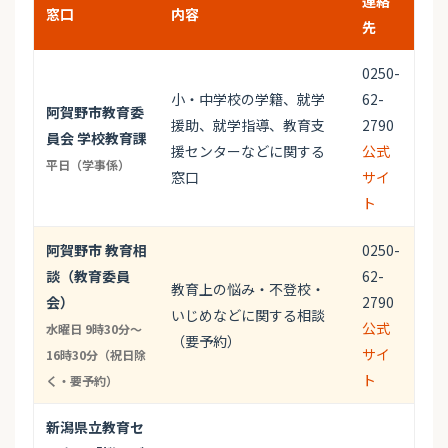
連絡
窓口
内容
先
0250-
小・中学校の学籍、就学
62-
阿賀野市教育委
援助、就学指導、教育支
2790
員会 学校教育課
援センターなどに関する
公式
平日（学事係）
窓口
サイ
ト
阿賀野市 教育相
0250-
談（教育委員
62-
教育上の悩み・不登校・
会）
2790
いじめなどに関する相談
公式
水曜日 9時30分～
（要予約）
サイ
16時30分（祝日除
ト
く・要予約）
新潟県立教育セ