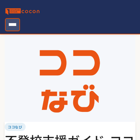
Skip
to
content
ココなび