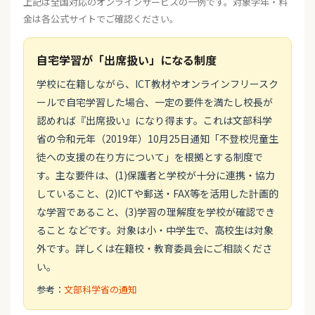
上記は全国対応のオンラインサービスの一例です。対象学年・料
金は各公式サイトでご確認ください。
自宅学習が「出席扱い」になる制度
学校に在籍しながら、ICT教材やオンラインフリースク
ールで自宅学習した場合、一定の要件を満たし校長が
認めれば『出席扱い』になり得ます。これは文部科学
省の令和元年（2019年）10月25日通知「不登校児童生
徒への支援の在り方について」を根拠とする制度で
す。主な要件は、(1)保護者と学校が十分に連携・協力
していること、(2)ICTや郵送・FAX等を活用した計画的
な学習であること、(3)学習の理解度を学校が確認でき
ること などです。対象は小・中学生で、高校生は対象
外です。詳しくは在籍校・教育委員会にご相談くださ
い。
参考：
文部科学省の通知