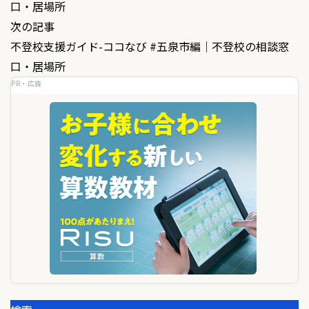
口・居場所
ナ
次の記事
ビ
不登校支援ガイド-ココなび #五泉市編｜不登校の相談窓
ゲ
口・居場所
PR・広告
ー
シ
ョ
ン