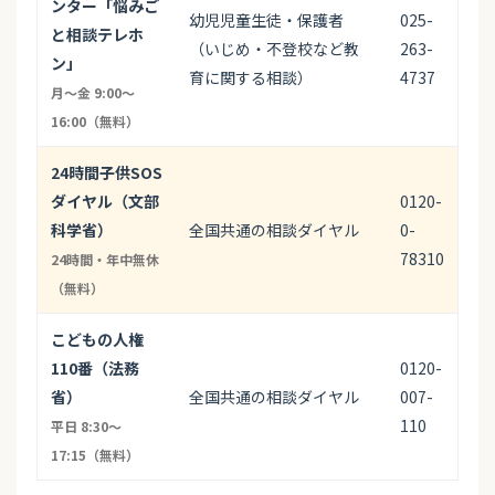
ンター「悩みご
幼児児童生徒・保護者
025-
と相談テレホ
（いじめ・不登校など教
263-
ン」
育に関する相談）
4737
月〜金 9:00〜
16:00（無料）
24時間子供SOS
ダイヤル（文部
0120-
科学省）
全国共通の相談ダイヤル
0-
78310
24時間・年中無休
（無料）
こどもの人権
110番（法務
0120-
省）
全国共通の相談ダイヤル
007-
110
平日 8:30〜
17:15（無料）