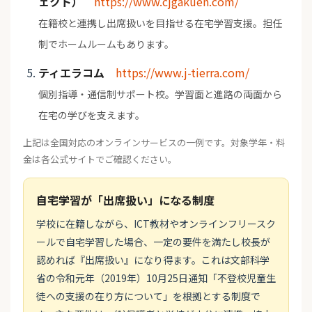
ェクト）
https://www.cjgakuen.com/
在籍校と連携し出席扱いを目指せる在宅学習支援。担任
制でホームルームもあります。
ティエラコム
https://www.j-tierra.com/
個別指導・通信制サポート校。学習面と進路の両面から
在宅の学びを支えます。
上記は全国対応のオンラインサービスの一例です。対象学年・料
金は各公式サイトでご確認ください。
自宅学習が「出席扱い」になる制度
学校に在籍しながら、ICT教材やオンラインフリースク
ールで自宅学習した場合、一定の要件を満たし校長が
認めれば『出席扱い』になり得ます。これは文部科学
省の令和元年（2019年）10月25日通知「不登校児童生
徒への支援の在り方について」を根拠とする制度で