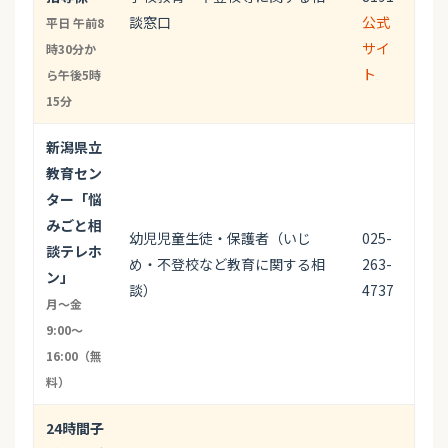
談窓口
公式
平日 午前8
サイ
時30分か
ト
ら午後5時
15分
新潟県立
教育セン
ター「悩
みごと相
幼児児童生徒・保護者（いじ
025-
談テレホ
め・不登校など教育に関する相
263-
ン」
談）
4737
月〜金
9:00〜
16:00（無
料）
24時間子