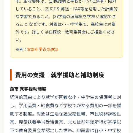
す。主な要件は、(1)保護者と学校が十分に連携・協力
していること、(2)ICTや郵送・FAX等を活用した計画的
な学習であること、(3)学習の理解度を学校が確認でき
ること などです。対象は小・中学生で、高校生は対象
外です。詳しくは在籍校・教育委員会にご相談くださ
い。
参考：
文部科学省の通知
費用の支援｜就学援助と補助制度
燕市 就学援助制度
経済的理由により就学が困難な小・中学生の保護者に対
し、学用品費・給食費など学校でかかる費用の一部を援
助する制度。対象は生活保護受給世帯、市民税非課税世
帯、児童扶養手当受給世帯、または前年総所得が基準以
下で教育委員会が認定した世帯。申請書は各小・中学校