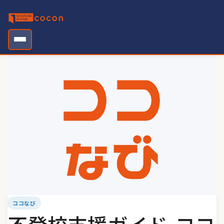
Skip
to
content
ココなび