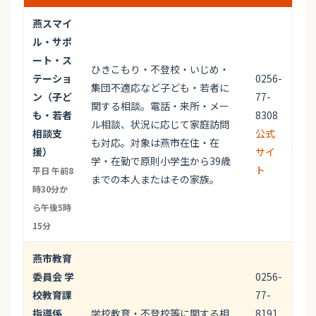
燕スマイ
ル・サポ
ート・ス
ひきこもり・不登校・いじめ・
テーショ
0256-
集団不適応など子ども・若者に
ン（子ど
77-
関する相談。電話・来所・メー
も・若者
8308
ル相談、状況に応じて家庭訪問
相談支
公式
も対応。対象は燕市在住・在
援）
サイ
学・在勤で原則小学生から39歳
ト
平日 午前8
までの本人またはその家族。
時30分か
ら午後5時
15分
燕市教育
委員会 学
0256-
校教育課
77-
指導係
学校教育・不登校等に関する相
8191