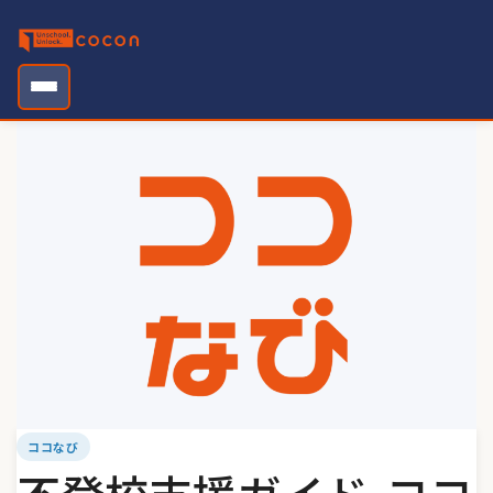
Skip
to
content
ココなび