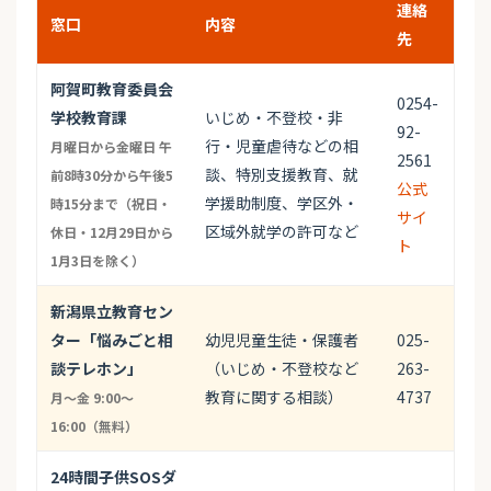
連絡
窓口
内容
先
阿賀町教育委員会
0254-
学校教育課
いじめ・不登校・非
92-
行・児童虐待などの相
月曜日から金曜日 午
2561
談、特別支援教育、就
前8時30分から午後5
公式
学援助制度、学区外・
時15分まで（祝日・
サイ
区域外就学の許可など
休日・12月29日から
ト
1月3日を除く）
新潟県立教育セン
ター「悩みごと相
幼児児童生徒・保護者
025-
談テレホン」
（いじめ・不登校など
263-
教育に関する相談）
4737
月〜金 9:00〜
16:00（無料）
24時間子供SOSダ