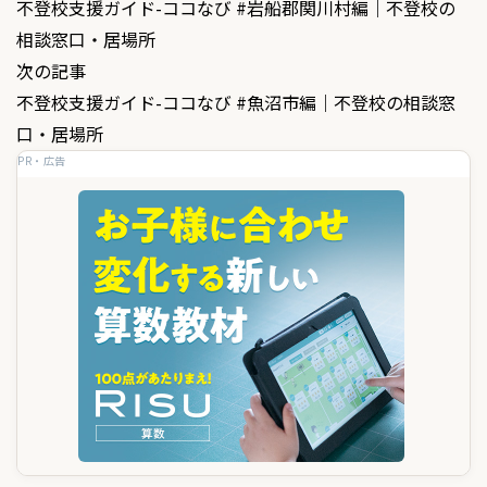
不登校支援ガイド-ココなび #岩船郡関川村編｜不登校の
稿
相談窓口・居場所
ナ
次の記事
ビ
不登校支援ガイド-ココなび #魚沼市編｜不登校の相談窓
ゲ
口・居場所
PR・広告
ー
シ
ョ
ン