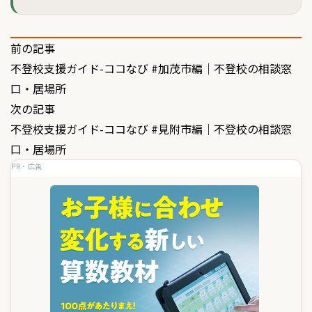
投
前の記事
不登校支援ガイド-ココなび #加茂市編｜不登校の相談窓
稿
口・居場所
ナ
次の記事
ビ
不登校支援ガイド-ココなび #見附市編｜不登校の相談窓
ゲ
口・居場所
PR・広告
ー
シ
ョ
ン