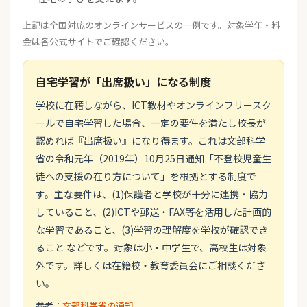
上記は全国対応のオンラインサービスの一例です。対象学年・料
金は各公式サイトでご確認ください。
自宅学習が「出席扱い」になる制度
学校に在籍しながら、ICT教材やオンラインフリースク
ールで自宅学習した場合、一定の要件を満たし校長が
認めれば『出席扱い』になり得ます。これは文部科学
省の令和元年（2019年）10月25日通知「不登校児童生
徒への支援の在り方について」を根拠とする制度で
す。主な要件は、(1)保護者と学校が十分に連携・協力
していること、(2)ICTや郵送・FAX等を活用した計画的
な学習であること、(3)学習の理解度を学校が確認でき
ること などです。対象は小・中学生で、高校生は対象
外です。詳しくは在籍校・教育委員会にご相談くださ
い。
参考：
文部科学省の通知