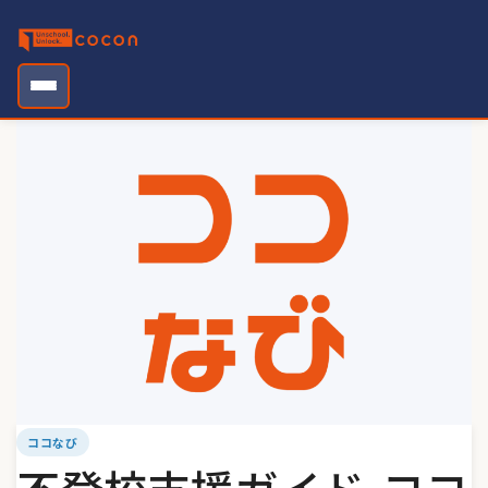
Skip
to
content
ココなび