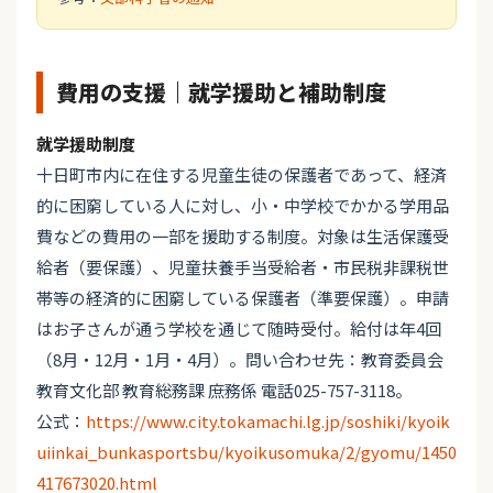
費用の支援｜就学援助と補助制度
就学援助制度
十日町市内に在住する児童生徒の保護者であって、経済
的に困窮している人に対し、小・中学校でかかる学用品
費などの費用の一部を援助する制度。対象は生活保護受
給者（要保護）、児童扶養手当受給者・市民税非課税世
帯等の経済的に困窮している保護者（準要保護）。申請
はお子さんが通う学校を通じて随時受付。給付は年4回
（8月・12月・1月・4月）。問い合わせ先：教育委員会
教育文化部 教育総務課 庶務係 電話025-757-3118。
公式：
https://www.city.tokamachi.lg.jp/soshiki/kyoik
uiinkai_bunkasportsbu/kyoikusomuka/2/gyomu/1450
417673020.html