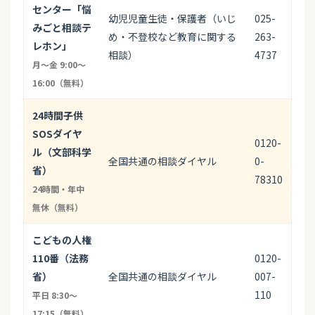
センター「悩
幼児児童生徒・保護者（いじ
025-
みごと相談テ
め・不登校など教育に関する
263-
レホン」
相談）
4737
月〜金 9:00〜
16:00（無料）
24時間子供
SOSダイヤ
0120-
ル（文部科学
全国共通の相談ダイヤル
0-
省）
78310
24時間・年中
無休（無料）
こどもの人権
110番（法務
0120-
省）
全国共通の相談ダイヤル
007-
110
平日 8:30〜
17:15（無料）