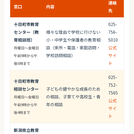
連絡
窓口
内容
先
十日町市教育
025-
センター（教
様々な理由で学校に行けない
756-
育相談班）
小・中学生や保護者の教育相
5010
談（来所・電話・家庭訪問・
公式
月曜日～金曜日
学校訪問相談）
サイ
午前9時から午
ト
後5時まで
025-
十日町市教育
752-
相談センター
子どもの健やかな成長のため
7565
の相談、子育てや高校生・青
月曜日～金曜日
公式
年の相談
午前9時から午
サイ
後4時まで
ト
新潟県立教育