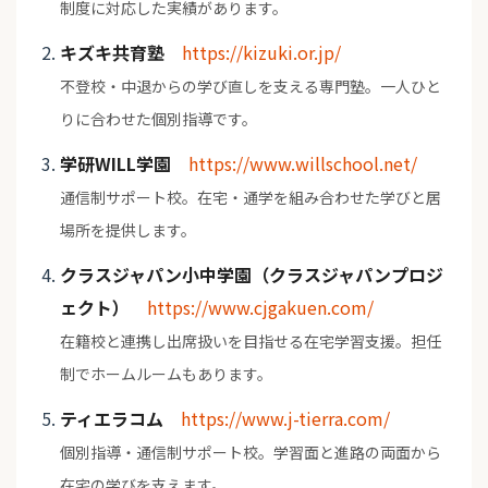
制度に対応した実績があります。
キズキ共育塾
https://kizuki.or.jp/
不登校・中退からの学び直しを支える専門塾。一人ひと
りに合わせた個別指導です。
学研WILL学園
https://www.willschool.net/
通信制サポート校。在宅・通学を組み合わせた学びと居
場所を提供します。
クラスジャパン小中学園（クラスジャパンプロジ
ェクト）
https://www.cjgakuen.com/
在籍校と連携し出席扱いを目指せる在宅学習支援。担任
制でホームルームもあります。
ティエラコム
https://www.j-tierra.com/
個別指導・通信制サポート校。学習面と進路の両面から
在宅の学びを支えます。