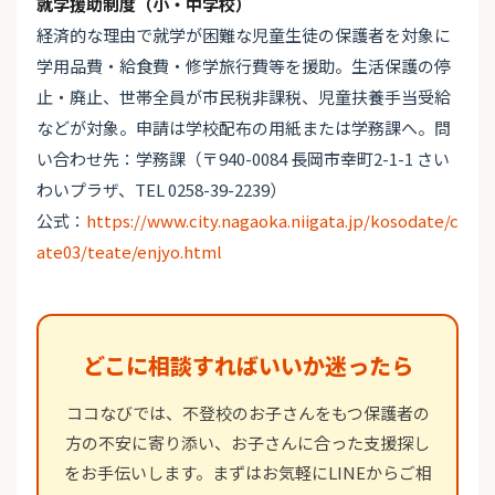
就学援助制度（小・中学校）
経済的な理由で就学が困難な児童生徒の保護者を対象に
学用品費・給食費・修学旅行費等を援助。生活保護の停
止・廃止、世帯全員が市民税非課税、児童扶養手当受給
などが対象。申請は学校配布の用紙または学務課へ。問
い合わせ先：学務課（〒940-0084 長岡市幸町2-1-1 さい
わいプラザ、TEL 0258-39-2239）
公式：
https://www.city.nagaoka.niigata.jp/kosodate/c
ate03/teate/enjyo.html
どこに相談すればいいか迷ったら
ココなびでは、不登校のお子さんをもつ保護者の
方の不安に寄り添い、お子さんに合った支援探し
をお手伝いします。まずはお気軽にLINEからご相