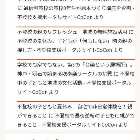
に
通信制高校の高校3年生が絵本づくり講座を企画 -
不登校支援ポータルサイトCoCon
より
不登校の親のリフレッシュ｜地域の無料施設活用
に
不登校の夏休み、子どもが「何もしない」時の親の
接し方 - 不登校支援ポータルサイトCoCon
より
学校でも家でもない、第3の「音楽という居場所」。
神戸・明石で始まる吹奏楽サークルの挑戦
に
不登校
中の子どもと地域の文化活動 - 不登校支援ポータル
サイトCoCon
より
不登校の子どもと夏休み｜自宅で非日常体験を！親
ができること
に
不登校で昼夜逆転の子どもに親がで
きること - 不登校支援ポータルサイトCoCon
より