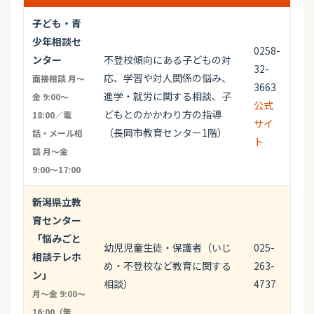
子ども・青
少年相談セ
0258-
ンター
不登校傾向にある子どもの対
32-
応、学習や対人関係の悩み、
面接相談 月～
3663
進学・就労に関する相談、子
金 9:00～
公式
どもとのかかわり方の指導
18:00／電
サイ
（長岡市教育センター1階）
話・メール相
ト
談 月～金
9:00～17:00
新潟県立教
育センター
「悩みごと
幼児児童生徒・保護者（いじ
025-
相談テレホ
め・不登校など教育に関する
263-
ン」
相談）
4737
月〜金 9:00〜
16:00（無