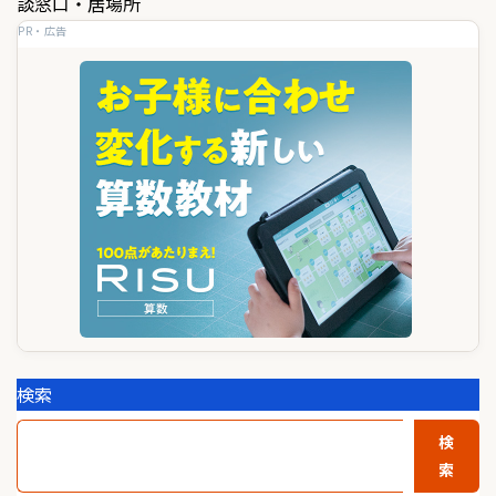
ゲ
談窓口・居場所
PR・広告
ー
シ
ョ
ン
検索
検
索