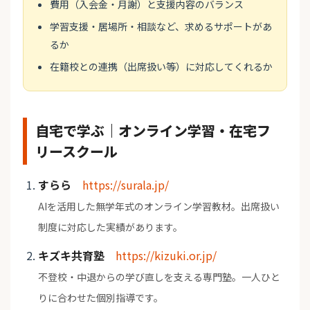
費用（入会金・月謝）と支援内容のバランス
学習支援・居場所・相談など、求めるサポートがあ
るか
在籍校との連携（出席扱い等）に対応してくれるか
自宅で学ぶ｜オンライン学習・在宅フ
リースクール
すらら
https://surala.jp/
AIを活用した無学年式のオンライン学習教材。出席扱い
制度に対応した実績があります。
キズキ共育塾
https://kizuki.or.jp/
不登校・中退からの学び直しを支える専門塾。一人ひと
りに合わせた個別指導です。