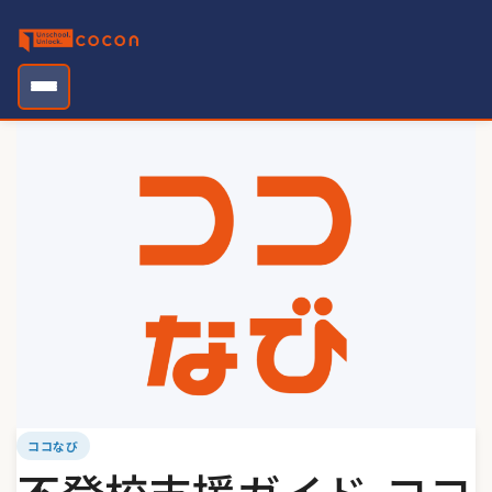
Skip
to
content
ココなび