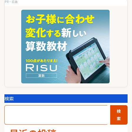
PR・広告
ー
シ
ョ
ン
検索
検
索