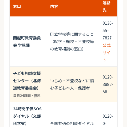
連絡
窓口
内容
先
0136-
55-
町立学校等に関すること
蘭越町教育委員
7827
（就学・転校・不登校等
会 学務課
公式
の教育相談の窓口）
サイ
ト
子ども相談支援
0120-
センター（北海
いじめ・不登校などに悩
3882-
道教育委員会）
む子ども本人・保護者
56
毎日24時間・無料
24時間子供SOS
ダイヤル（文部
0120-
科学省）
全国共通の相談ダイヤル
0-