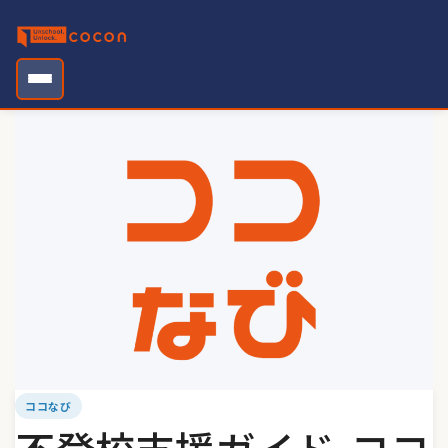
Skip
to
content
ココなび