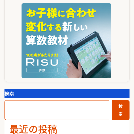
ー
シ
ョ
ン
検索
検
索
最近の投稿