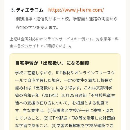
ティエラコム
https://www.j-tierra.com/
個別指導・通信制サポート校。学習面と進路の両面から
在宅の学びを支えます。
上記は全国対応のオンラインサービスの一例です。対象学年・料
金は各公式サイトでご確認ください。
自宅学習が「出席扱い」になる制度
学校に在籍しながら、ICT教材やオンラインフリースク
ールで自宅学習した場合、一定の要件を満たし校長が
認めれば『出席扱い』になり得ます。これは文部科学
省の令和元年（2019年）10月25日通知「不登校児童生
徒への支援の在り方について」を根拠とする制度で
す。主な要件は、(1)保護者と学校が十分に連携・協力
していること、(2)ICTや郵送・FAX等を活用した計画的
な学習であること、(3)学習の理解度を学校が確認でき