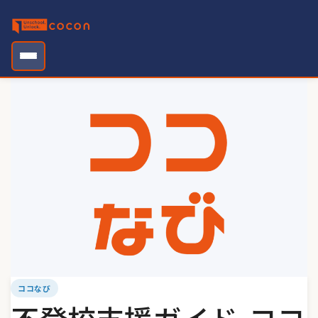
Skip
to
content
ココなび