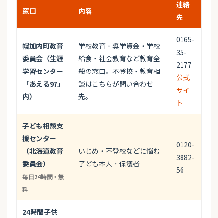
連絡
窓口
内容
先
0165-
幌加内町教育
学校教育・奨学資金・学校
35-
委員会（生涯
給食・社会教育など教育全
2177
学習センター
般の窓口。不登校・教育相
公式
「あえる97」
談はこちらが問い合わせ
サイ
内）
先。
ト
子ども相談支
援センター
0120-
（北海道教育
いじめ・不登校などに悩む
3882-
委員会）
子ども本人・保護者
56
毎日24時間・無
料
24時間子供