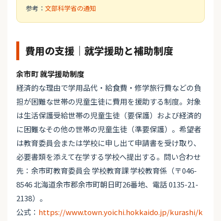
参考：
文部科学省の通知
費用の支援｜就学援助と補助制度
余市町 就学援助制度
経済的な理由で学用品代・給食費・修学旅行費などの負
担が困難な世帯の児童生徒に費用を援助する制度。対象
は生活保護受給世帯の児童生徒（要保護）および経済的
に困難なその他の世帯の児童生徒（準要保護）。希望者
は教育委員会または学校に申し出て申請書を受け取り、
必要書類を添えて在学する学校へ提出する。問い合わせ
先：余市町教育委員会 学校教育課 学校教育係（〒046-
8546 北海道余市郡余市町朝日町26番地、電話 0135-21-
2138）。
公式：
https://www.town.yoichi.hokkaido.jp/kurashi/k