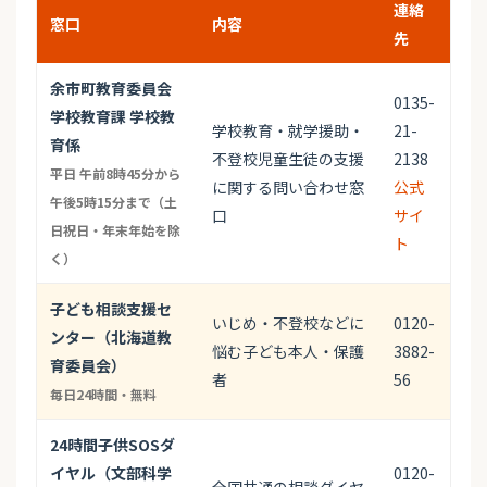
連絡
窓口
内容
先
余市町教育委員会
0135-
学校教育課 学校教
学校教育・就学援助・
21-
育係
不登校児童生徒の支援
2138
平日 午前8時45分から
に関する問い合わせ窓
公式
午後5時15分まで（土
口
サイ
日祝日・年末年始を除
ト
く）
子ども相談支援セ
いじめ・不登校などに
0120-
ンター（北海道教
悩む子ども本人・保護
3882-
育委員会）
者
56
毎日24時間・無料
24時間子供SOSダ
イヤル（文部科学
0120-