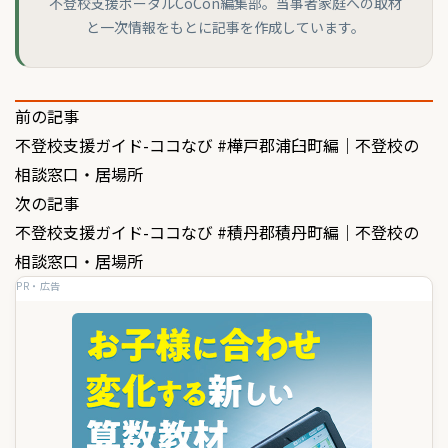
不登校支援ポータルCoCon編集部。当事者家庭への取材
と一次情報をもとに記事を作成しています。
投
前の記事
不登校支援ガイド-ココなび #樺戸郡浦臼町編｜不登校の
稿
相談窓口・居場所
ナ
次の記事
ビ
不登校支援ガイド-ココなび #積丹郡積丹町編｜不登校の
ゲ
相談窓口・居場所
PR・広告
ー
シ
ョ
ン