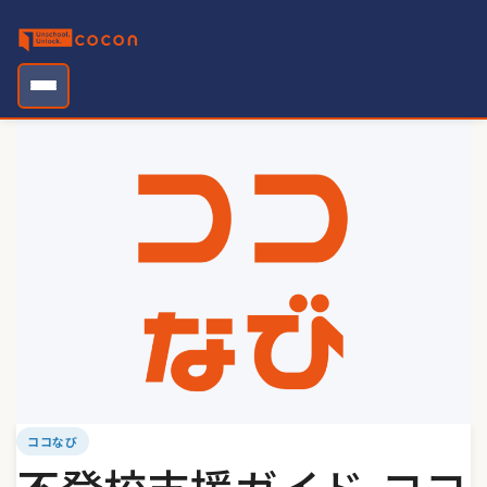
Skip
to
content
ココなび