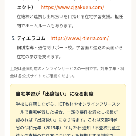
ェクト）
https://www.cjgakuen.com/
在籍校と連携し出席扱いを目指せる在宅学習支援。担任
制でホームルームもあります。
ティエラコム
https://www.j-tierra.com/
個別指導・通信制サポート校。学習面と進路の両面から
在宅の学びを支えます。
上記は全国対応のオンラインサービスの一例です。対象学年・料
金は各公式サイトでご確認ください。
自宅学習が「出席扱い」になる制度
学校に在籍しながら、ICT教材やオンラインフリースク
ールで自宅学習した場合、一定の要件を満たし校長が
認めれば『出席扱い』になり得ます。これは文部科学
省の令和元年（2019年）10月25日通知「不登校児童生
徒への支援の在り方について」を根拠とする制度で