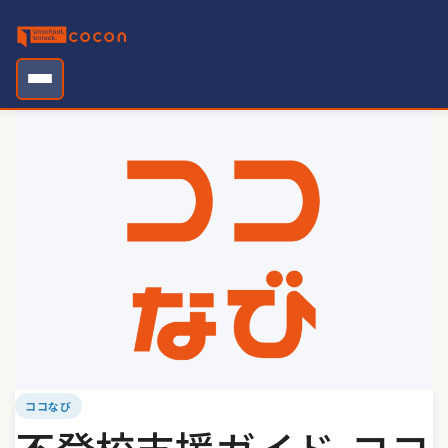
Skip
to
content
ココなび