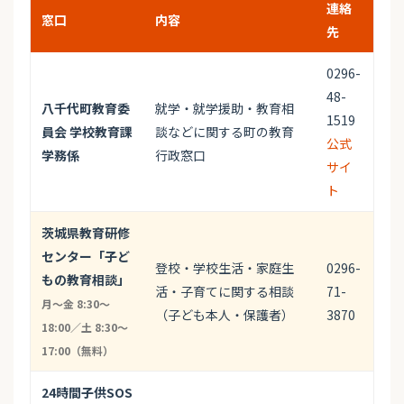
連絡
窓口
内容
先
0296-
48-
八千代町教育委
就学・就学援助・教育相
1519
員会 学校教育課
談などに関する町の教育
公式
学務係
行政窓口
サイ
ト
茨城県教育研修
センター「子ど
登校・学校生活・家庭生
0296-
もの教育相談」
活・子育てに関する相談
71-
月〜金 8:30〜
（子ども本人・保護者）
3870
18:00／土 8:30〜
17:00（無料）
24時間子供SOS