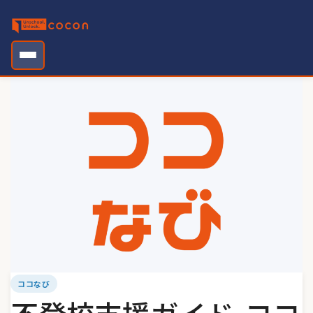
Skip
to
content
ココなび