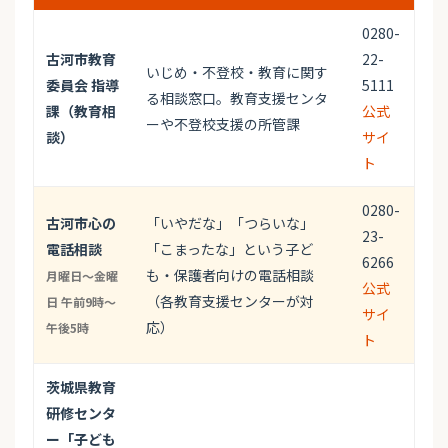
0280-
古河市教育
22-
いじめ・不登校・教育に関す
委員会 指導
5111
る相談窓口。教育支援センタ
課（教育相
公式
ーや不登校支援の所管課
談）
サイ
ト
0280-
古河市心の
「いやだな」「つらいな」
23-
電話相談
「こまったな」という子ど
6266
も・保護者向けの電話相談
月曜日～金曜
公式
（各教育支援センターが対
日 午前9時～
サイ
応）
午後5時
ト
茨城県教育
研修センタ
ー「子ども