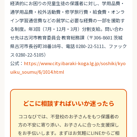
経済的にお困りの児童生徒の保護者に対し、学用品費・
通学用品費・校外活動費・修学旅行費・給食費・オンラ
イン学習通信費などの就学に必要な経費の一部を援助す
る制度。年3回（7月・12月・3月）分割支給。問い合わ
せ先は古河市教育委員会 教育総務課（〒306-8601 茨城
県古河市長谷町38番18号、電話 0280-22-5111、ファック
ス 0280-22-5105）
公式：
https://www.city.ibaraki-koga.lg.jp/soshiki/kyo
uiku_soumu/6/1014.html
どこに相談すればいいか迷ったら
ココなびでは、不登校のお子さんをもつ保護者の
方の不安に寄り添い、お子さんに合った支援探し
をお手伝いします。まずはお気軽にLINEからご相