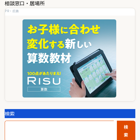
ゲ
相談窓口・居場所
PR・広告
ー
シ
ョ
ン
検索
検
索