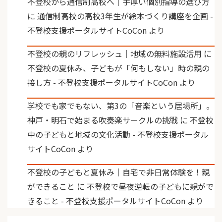
不登校から通信制高校へ｜手厚い個別指導の選び方
に
通信制高校の高校3年生が絵本づくり講座を企画 -
不登校支援ポータルサイトCoCon
より
不登校の親のリフレッシュ｜地域の無料施設活用
に
不登校の夏休み、子どもが「何もしない」時の親の
接し方 - 不登校支援ポータルサイトCoCon
より
学校でも家でもない、第3の「音楽という居場所」。
神戸・明石で始まる吹奏楽サークルの挑戦
に
不登校
中の子どもと地域の文化活動 - 不登校支援ポータル
サイトCoCon
より
不登校の子どもと夏休み｜自宅で非日常体験を！親
ができること
に
不登校で昼夜逆転の子どもに親がで
きること - 不登校支援ポータルサイトCoCon
より