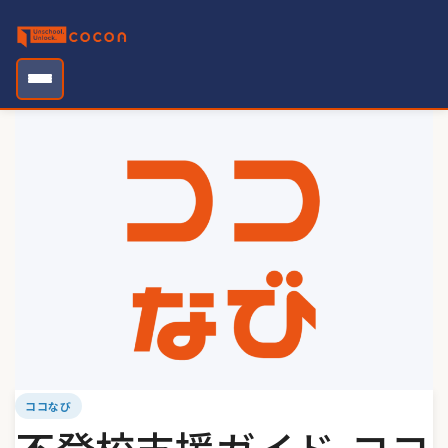
Skip
to
content
ココなび