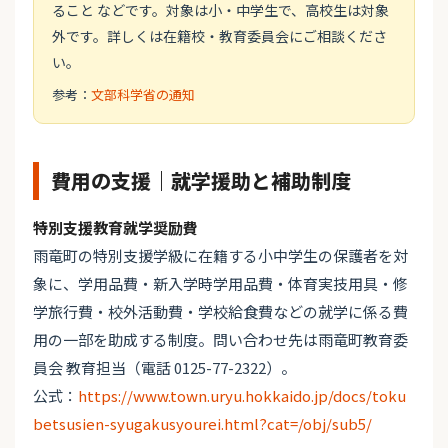
ること などです。対象は小・中学生で、高校生は対象
外です。詳しくは在籍校・教育委員会にご相談くださ
い。
参考：
文部科学省の通知
費用の支援｜就学援助と補助制度
特別支援教育就学奨励費
雨竜町の特別支援学級に在籍する小中学生の保護者を対
象に、学用品費・新入学時学用品費・体育実技用具・修
学旅行費・校外活動費・学校給食費などの就学に係る費
用の一部を助成する制度。問い合わせ先は雨竜町教育委
員会 教育担当（電話 0125-77-2322）。
公式：
https://www.town.uryu.hokkaido.jp/docs/toku
betsusien-syugakusyourei.html?cat=/obj/sub5/