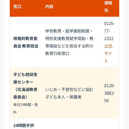
連絡
窓口
内容
先
0125-
学校教育・就学援助制度・
77-
雨竜町教育委
特別支援教育就学奨励・教
2322
員会 教育担当
育相談などを担当する町の
公式
教育行政窓口
サイ
ト
子ども相談支
援センター
0120-
（北海道教育
いじめ・不登校などに悩む
3882-
委員会）
子ども本人・保護者
56
毎日24時間・無
料
24時間子供