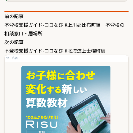
投
前の記事
不登校支援ガイド-ココなび #上川郡比布町編｜不登校の
稿
相談窓口・居場所
ナ
次の記事
ビ
不登校支援ガイド-ココなび #北海道上士幌町編
ゲ
PR・広告
ー
シ
ョ
ン