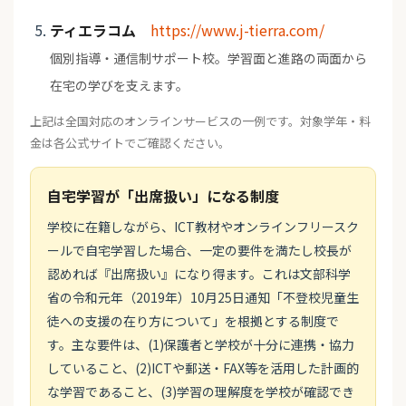
ティエラコム
https://www.j-tierra.com/
個別指導・通信制サポート校。学習面と進路の両面から
在宅の学びを支えます。
上記は全国対応のオンラインサービスの一例です。対象学年・料
金は各公式サイトでご確認ください。
自宅学習が「出席扱い」になる制度
学校に在籍しながら、ICT教材やオンラインフリースク
ールで自宅学習した場合、一定の要件を満たし校長が
認めれば『出席扱い』になり得ます。これは文部科学
省の令和元年（2019年）10月25日通知「不登校児童生
徒への支援の在り方について」を根拠とする制度で
す。主な要件は、(1)保護者と学校が十分に連携・協力
していること、(2)ICTや郵送・FAX等を活用した計画的
な学習であること、(3)学習の理解度を学校が確認でき