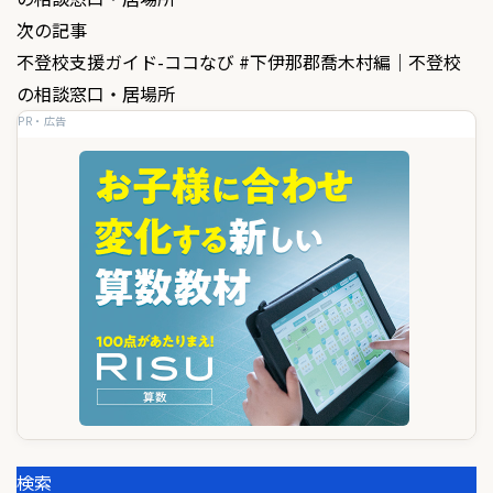
ナ
次の記事
ビ
不登校支援ガイド-ココなび #下伊那郡喬木村編｜不登校
ゲ
の相談窓口・居場所
PR・広告
ー
シ
ョ
ン
検索