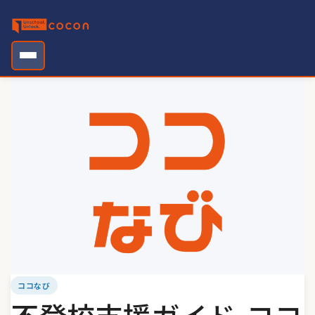
Skip
to
content
ココなび