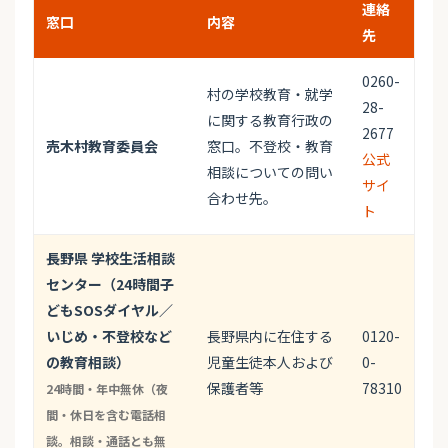
連絡
窓口
内容
先
0260-
村の学校教育・就学
28-
に関する教育行政の
2677
売木村教育委員会
窓口。不登校・教育
公式
相談についての問い
サイ
合わせ先。
ト
長野県 学校生活相談
センター（24時間子
どもSOSダイヤル／
いじめ・不登校など
長野県内に在住する
0120-
の教育相談）
児童生徒本人および
0-
保護者等
78310
24時間・年中無休（夜
間・休日を含む電話相
談。相談・通話とも無