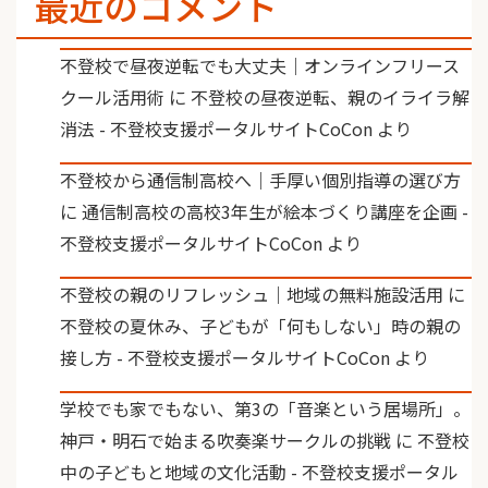
最近のコメント
不登校で昼夜逆転でも大丈夫｜オンラインフリース
クール活用術
に
不登校の昼夜逆転、親のイライラ解
消法 - 不登校支援ポータルサイトCoCon
より
不登校から通信制高校へ｜手厚い個別指導の選び方
に
通信制高校の高校3年生が絵本づくり講座を企画 -
不登校支援ポータルサイトCoCon
より
不登校の親のリフレッシュ｜地域の無料施設活用
に
不登校の夏休み、子どもが「何もしない」時の親の
接し方 - 不登校支援ポータルサイトCoCon
より
学校でも家でもない、第3の「音楽という居場所」。
神戸・明石で始まる吹奏楽サークルの挑戦
に
不登校
中の子どもと地域の文化活動 - 不登校支援ポータル