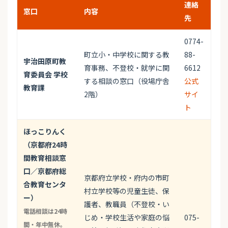
連絡
窓口
内容
先
0774-
町立小・中学校に関する教
88-
宇治田原町教
育事務、不登校・就学に関
6612
育委員会 学校
する相談の窓口（役場庁舎
公式
教育課
2階）
サイ
ト
ほっこりんく
（京都府24時
間教育相談窓
口／京都府総
京都府立学校・府内の市町
合教育センタ
村立学校等の児童生徒、保
ー）
護者、教職員（不登校・い
電話相談は24時
じめ・学校生活や家庭の悩
075-
間・年中無休。