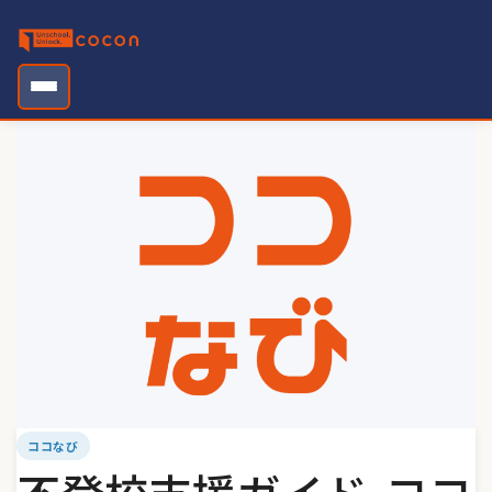
Skip
to
content
ココなび