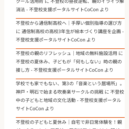
クール活用術
に
不登校の昼夜逆転、親のイライラ解
消法 - 不登校支援ポータルサイトCoCon
より
不登校から通信制高校へ｜手厚い個別指導の選び方
に
通信制高校の高校3年生が絵本づくり講座を企画 -
不登校支援ポータルサイトCoCon
より
不登校の親のリフレッシュ｜地域の無料施設活用
に
不登校の夏休み、子どもが「何もしない」時の親の
接し方 - 不登校支援ポータルサイトCoCon
より
学校でも家でもない、第3の「音楽という居場所」。
神戸・明石で始まる吹奏楽サークルの挑戦
に
不登校
中の子どもと地域の文化活動 - 不登校支援ポータル
サイトCoCon
より
不登校の子どもと夏休み｜自宅で非日常体験を！親