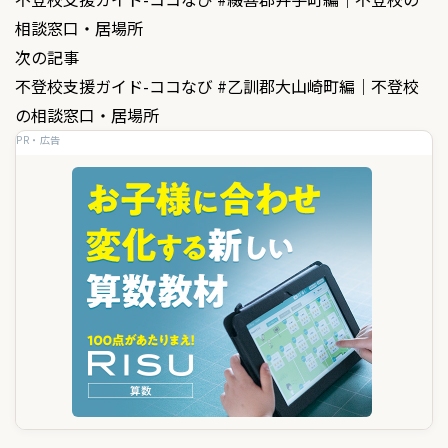
稿
相談窓口・居場所
ナ
次の記事
ビ
不登校支援ガイド-ココなび #乙訓郡大山崎町編｜不登校
ゲ
の相談窓口・居場所
PR・広告
ー
シ
ョ
ン