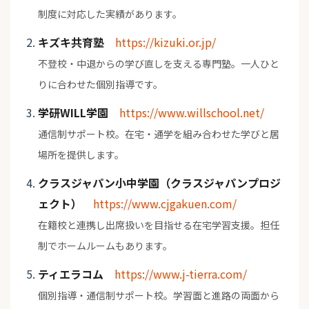
制度に対応した実績があります。
キズキ共育塾
https://kizuki.or.jp/
不登校・中退からの学び直しを支える専門塾。一人ひと
りに合わせた個別指導です。
学研WILL学園
https://www.willschool.net/
通信制サポート校。在宅・通学を組み合わせた学びと居
場所を提供します。
クラスジャパン小中学園（クラスジャパンプロジ
ェクト）
https://www.cjgakuen.com/
在籍校と連携し出席扱いを目指せる在宅学習支援。担任
制でホームルームもあります。
ティエラコム
https://www.j-tierra.com/
個別指導・通信制サポート校。学習面と進路の両面から