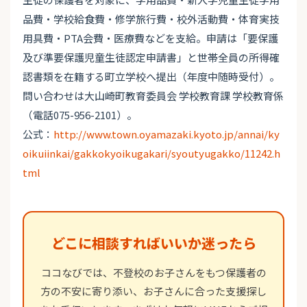
品費・学校給食費・修学旅行費・校外活動費・体育実技
用具費・PTA会費・医療費などを支給。申請は「要保護
及び準要保護児童生徒認定申請書」と世帯全員の所得確
認書類を在籍する町立学校へ提出（年度中随時受付）。
問い合わせは大山崎町教育委員会 学校教育課 学校教育係
（電話075-956-2101）。
公式：
http://www.town.oyamazaki.kyoto.jp/annai/ky
oikuiinkai/gakkokyoikugakari/syoutyugakko/11242.h
tml
どこに相談すればいいか迷ったら
ココなびでは、不登校のお子さんをもつ保護者の
方の不安に寄り添い、お子さんに合った支援探し