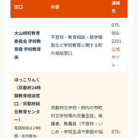
連絡
窓口
内容
先
075-
大山崎町教育
956-
不登校・教育相談・就学援
委員会 学校教
2101
助など学校教育に関する町
育課 学校教育
公式
の相談窓口
係
サイ
ト
ほっこりんく
（京都府24時
間教育相談窓
口／京都府総
京都府立学校・府内の市町
合教育センタ
村立学校等の児童生徒、保
ー）
護者、教職員（不登校・い
電話相談は24時
じめ・学校生活や家庭の悩
075-
間・年中無休。