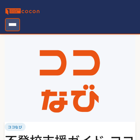
Skip
to
content
ココなび