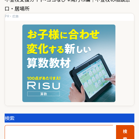
ゲ
口・居場所
PR・広告
ー
シ
ョ
ン
検索
検
索