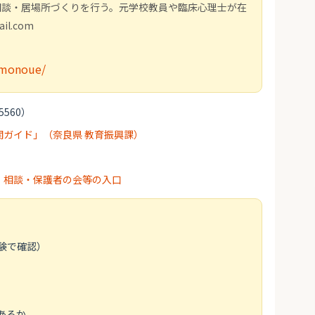
や相談・居場所づくりを行う。元学校教員や臨床心理士が在
l.com
umonoue/
5560）
ガイド」（奈良県 教育振興課）
・相談・保護者の会等の入口
験で確認）
あるか