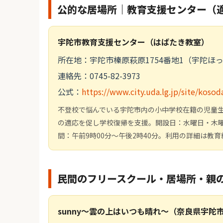
公的な居場所｜教育支援センター（
宇陀市教育支援センター（はばたき教室）
所在地：宇陀市榛原萩原1754番地1（宇陀ほ
連絡先：0745-82-3973
公式：
https://www.city.uda.lg.jp/site/koso
不登校で悩んでいる宇陀市内の小中学校在籍の児童
の適応を促し学校復帰を支援。開設日：水曜日・木
間：午前9時00分～午後2時40分。利用の詳細は教
民間のフリースクール・居場所・親
sunny～雲の上はいつも晴れ～（奈良県宇陀