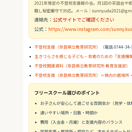
2021年発足の不登校支援親の会。月1回の茶話会
籍し秘密厳守で対応。メール：sunny.uda2021@gmai
連絡先：
公式サイトでご確認ください
公式：
https://www.instagram.com/sunny.k
不登校支援（奈良県立教育研究所）
（電話 0744-34-
生きづらさを感じる子ども・若者のための「支援機関
不登校関連資料（奈良県立教育研究所 教育支援部）
不登校支援（奈良県立教育研究所）＝県内の居場所
フリースクール選びのポイント
お子さんが安心して過ごせる雰囲気か（見学・体
通いやすい場所・日数・時間か
費用（入会金・月謝）と支援内容のバランス
学習支援・居場所・相談など、求めるサポートが