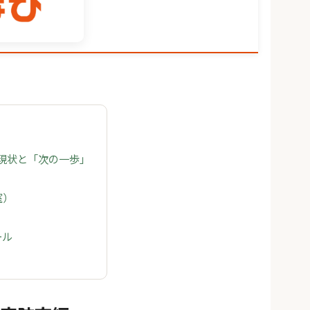
の現状と「次の一歩」
室）
ール