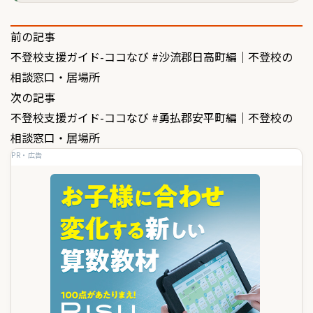
投
前の記事
不登校支援ガイド-ココなび #沙流郡日高町編｜不登校の
稿
相談窓口・居場所
ナ
次の記事
ビ
不登校支援ガイド-ココなび #勇払郡安平町編｜不登校の
ゲ
相談窓口・居場所
PR・広告
ー
シ
ョ
ン