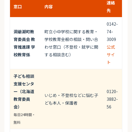
連絡
窓口
内容
先
0142-
洞爺湖町教
町立小中学校に関する教育・
74-
育委員会 教
学校教育全般の相談・問い合
3009
育推進課 学
わせ窓口（不登校・就学に関
公式
校教育係
する相談含む）
サイ
ト
子ども相談
支援センタ
ー（北海道
0120-
いじめ・不登校などに悩む子
教育委員
3882-
ども本人・保護者
会）
56
毎日24時間・
無料