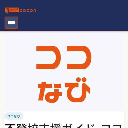
Skip
to
content
ココなび