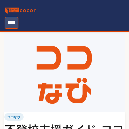
Skip
to
content
ココなび