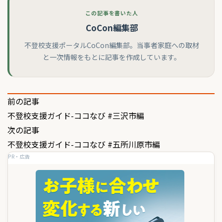
この記事を書いた人
CoCon編集部
不登校支援ポータルCoCon編集部。当事者家庭への取材
と一次情報をもとに記事を作成しています。
投
前の記事
不登校支援ガイド-ココなび #三沢市編
稿
次の記事
ナ
不登校支援ガイド-ココなび #五所川原市編
ビ
PR・広告
ゲ
ー
シ