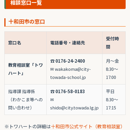
相談窓口一覧
十和田市の窓口
受付時
窓口名
電話番号・連絡先
間
☎
0176-24-2400
月〜金
教育相談室「トワ
✉ wakakoma@city-
8:30〜
ハート」
towada-school.jp
17:00
指導課 指導係
☎
0176-58-0183
平日
（わかこま等への
✉
8:30〜
問い合わせ）
shido@city.towada.lg.jp
17:15
※トワハートの詳細は
十和田市公式サイト（教育相談室）