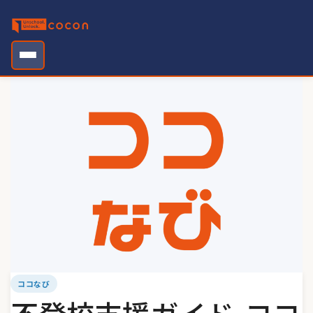
Skip
to
content
ココなび