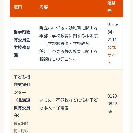
連絡
窓口
内容
先
0166-
町立小中学校・幼稚園に関する
当麻町教
84-
事務、学校教育に関する相談窓
育委員会
2111
口（学校施設係・学校教育
学校教育
公式
係）。不登校等の教育に関する
課
サイ
相談はこの窓口へ。
ト
子ども相
談支援セ
ンター
0120-
（北海道
いじめ・不登校などに悩む子ど
3882-
教育委員
も本人・保護者
56
会）
毎日24時
間・無料