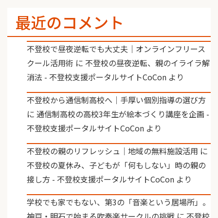
最近のコメント
不登校で昼夜逆転でも大丈夫｜オンラインフリース
クール活用術
に
不登校の昼夜逆転、親のイライラ解
消法 - 不登校支援ポータルサイトCoCon
より
不登校から通信制高校へ｜手厚い個別指導の選び方
に
通信制高校の高校3年生が絵本づくり講座を企画 -
不登校支援ポータルサイトCoCon
より
不登校の親のリフレッシュ｜地域の無料施設活用
に
不登校の夏休み、子どもが「何もしない」時の親の
接し方 - 不登校支援ポータルサイトCoCon
より
学校でも家でもない、第3の「音楽という居場所」。
神戸・明石で始まる吹奏楽サークルの挑戦
に
不登校