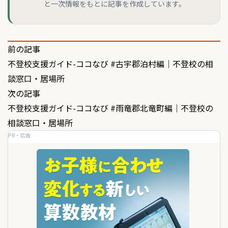
と一次情報をもとに記事を作成しています。
投
前の記事
不登校支援ガイド-ココなび #古宇郡泊村編｜不登校の相
稿
談窓口・居場所
ナ
次の記事
ビ
不登校支援ガイド-ココなび #雨竜郡北竜町編｜不登校の
ゲ
相談窓口・居場所
PR・広告
ー
シ
ョ
ン