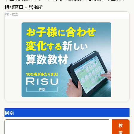
ゲ
相談窓口・居場所
PR・広告
ー
シ
ョ
ン
検索
検
索