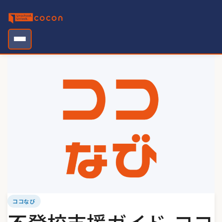
Skip
to
content
ココなび