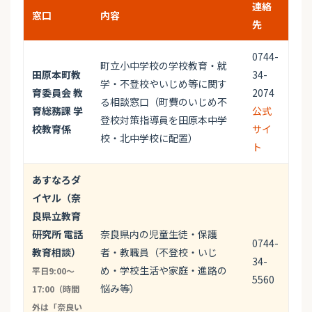
連絡
窓口
内容
先
0744-
町立小中学校の学校教育・就
田原本町教
34-
学・不登校やいじめ等に関す
育委員会 教
2074
る相談窓口（町費のいじめ不
育総務課 学
公式
登校対策指導員を田原本中学
校教育係
サイ
校・北中学校に配置）
ト
あすなろダ
イヤル（奈
良県立教育
研究所 電話
奈良県内の児童生徒・保護
0744-
教育相談）
者・教職員（不登校・いじ
34-
め・学校生活や家庭・進路の
平日9:00〜
5560
悩み等）
17:00（時間
外は「奈良い