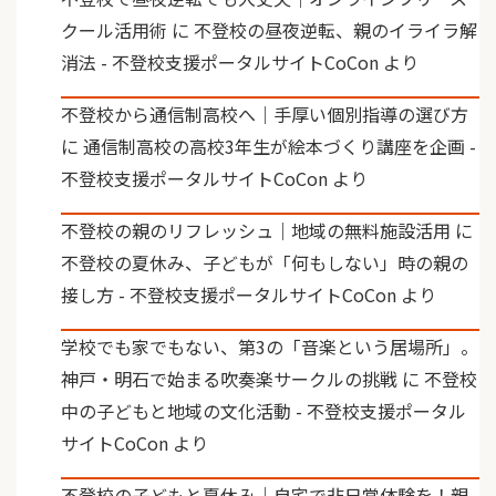
クール活用術
に
不登校の昼夜逆転、親のイライラ解
消法 - 不登校支援ポータルサイトCoCon
より
不登校から通信制高校へ｜手厚い個別指導の選び方
に
通信制高校の高校3年生が絵本づくり講座を企画 -
不登校支援ポータルサイトCoCon
より
不登校の親のリフレッシュ｜地域の無料施設活用
に
不登校の夏休み、子どもが「何もしない」時の親の
接し方 - 不登校支援ポータルサイトCoCon
より
学校でも家でもない、第3の「音楽という居場所」。
神戸・明石で始まる吹奏楽サークルの挑戦
に
不登校
中の子どもと地域の文化活動 - 不登校支援ポータル
サイトCoCon
より
不登校の子どもと夏休み｜自宅で非日常体験を！親