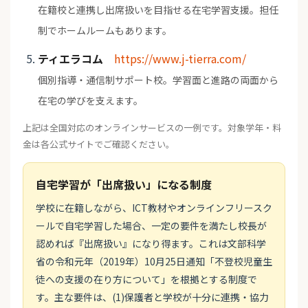
在籍校と連携し出席扱いを目指せる在宅学習支援。担任
制でホームルームもあります。
ティエラコム
https://www.j-tierra.com/
個別指導・通信制サポート校。学習面と進路の両面から
在宅の学びを支えます。
上記は全国対応のオンラインサービスの一例です。対象学年・料
金は各公式サイトでご確認ください。
自宅学習が「出席扱い」になる制度
学校に在籍しながら、ICT教材やオンラインフリースク
ールで自宅学習した場合、一定の要件を満たし校長が
認めれば『出席扱い』になり得ます。これは文部科学
省の令和元年（2019年）10月25日通知「不登校児童生
徒への支援の在り方について」を根拠とする制度で
す。主な要件は、(1)保護者と学校が十分に連携・協力