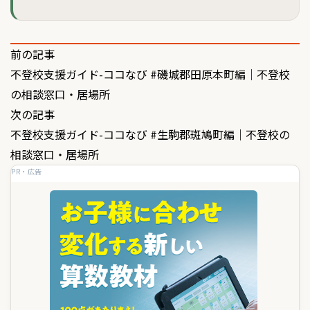
投
前の記事
不登校支援ガイド-ココなび #磯城郡田原本町編｜不登校
稿
の相談窓口・居場所
ナ
次の記事
ビ
不登校支援ガイド-ココなび #生駒郡斑鳩町編｜不登校の
ゲ
相談窓口・居場所
PR・広告
ー
シ
ョ
ン