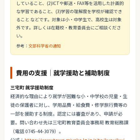
していること、(2)ICTや郵送・FAX等を活用した計画的
な学習であること、(3)学習の理解度を学校が確認でき
ること などです。対象は小・中学生で、高校生は対象
外です。詳しくは在籍校・教育委員会にご相談くださ
い。
参考：
文部科学省の通知
費用の支援｜就学援助と補助制度
三宅町 就学援助制度
経済的な理由により就学が困難な小・中学校の児童・生
徒の保護者に対し、学用品費・給食費・修学旅行費等の
一部を援助する制度。認定には審査があり、申請が必
要。問い合わせ先は三宅町教育委員会事務局 教育総務課
（電話 0745-44-3079）。
公式：
https://www.town.miyake.lg.jp/site/kyouiku/