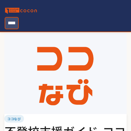
Skip
to
content
ココなび