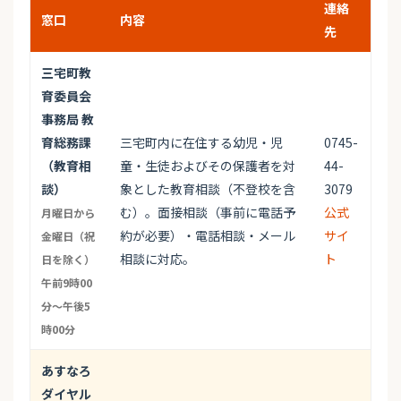
連絡
窓口
内容
先
三宅町教
育委員会
事務局 教
育総務課
三宅町内に在住する幼児・児
0745-
（教育相
童・生徒およびその保護者を対
44-
談）
象とした教育相談（不登校を含
3079
む）。面接相談（事前に電話予
公式
月曜日から
約が必要）・電話相談・メール
サイ
金曜日（祝
相談に対応。
ト
日を除く）
午前9時00
分～午後5
時00分
あすなろ
ダイヤル