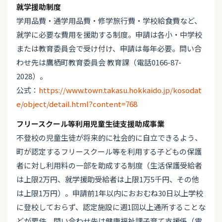
就学援助制度
学用品費・通学用品費・修学旅行費・学校給食費など、
就学に必要な費用を援助する制度。申請は各小・中学校
または教育委員会で受け付け、申請は毎年必要。問い合
わせ先は鷹栖町教育委員会 教育課（電話0166-87-
2028）。
公式：
https://www.town.takasu.hokkaido.jp/kosodat
e/object/detail.html?content=768
フリースクール等利用児童生徒支援助成事業
不登校の児童生徒が将来的に社会的に自立できるよう、
町が認定するフリースクール等を利用する子どもの保護
者に対し利用料の一部を助成する制度（生活保護受給者
は上限2万円、就学援助受給者は上限1万5千円、その他
は上限1万円）。申請前1年以内におおむね30日以上学校
に登校しておらず、認定施設に週1回以上通所することな
どが要件。問い合わせ先は健康福祉課子育て支援係（電