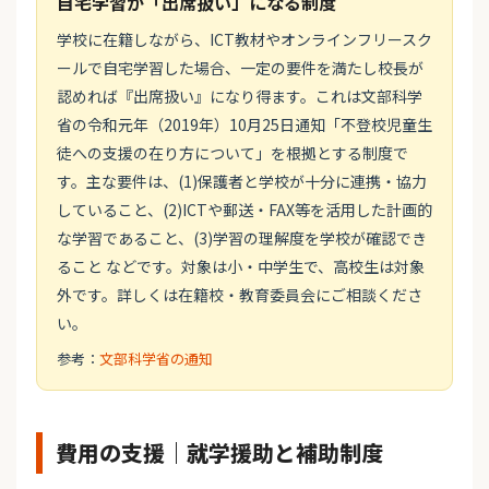
自宅学習が「出席扱い」になる制度
学校に在籍しながら、ICT教材やオンラインフリースク
ールで自宅学習した場合、一定の要件を満たし校長が
認めれば『出席扱い』になり得ます。これは文部科学
省の令和元年（2019年）10月25日通知「不登校児童生
徒への支援の在り方について」を根拠とする制度で
す。主な要件は、(1)保護者と学校が十分に連携・協力
していること、(2)ICTや郵送・FAX等を活用した計画的
な学習であること、(3)学習の理解度を学校が確認でき
ること などです。対象は小・中学生で、高校生は対象
外です。詳しくは在籍校・教育委員会にご相談くださ
い。
参考：
文部科学省の通知
費用の支援｜就学援助と補助制度