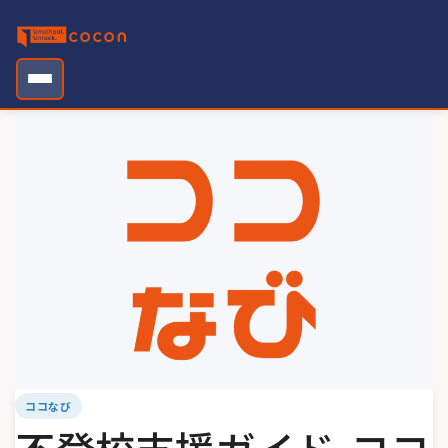
Skip
to
content
ココなび