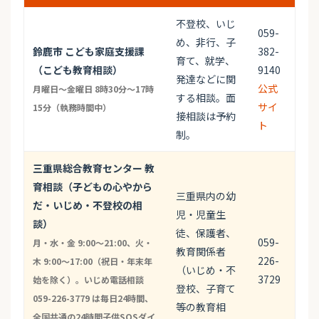
不登校、いじ
059-
め、非行、子
鈴鹿市 こども家庭支援課
382-
育て、就学、
（こども教育相談）
9140
発達などに関
公式
月曜日〜金曜日 8時30分〜17時
する相談。面
サイ
15分（執務時間中）
接相談は予約
ト
制。
三重県総合教育センター 教
育相談（子どもの心やから
三重県内の幼
だ・いじめ・不登校の相
児・児童生
談）
徒、保護者、
059-
月・水・金 9:00〜21:00、火・
教育関係者
226-
木 9:00〜17:00（祝日・年末年
（いじめ・不
3729
始を除く）。いじめ電話相談
登校、子育て
059-226-3779 は毎日24時間、
等の教育相
全国共通の24時間子供SOSダイ