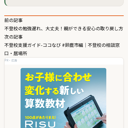
投
前の記事
不登校の勉強遅れ、大丈夫！親ができる安心の取り戻し方
稿
次の記事
ナ
不登校支援ガイド-ココなび #鈴鹿市編｜不登校の相談窓
ビ
口・居場所
ゲ
PR・広告
ー
シ
ョ
ン