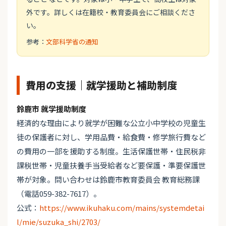
外です。詳しくは在籍校・教育委員会にご相談くださ
い。
参考：
文部科学省の通知
費用の支援｜就学援助と補助制度
鈴鹿市 就学援助制度
経済的な理由により就学が困難な公立小中学校の児童生
徒の保護者に対し、学用品費・給食費・修学旅行費など
の費用の一部を援助する制度。生活保護世帯・住民税非
課税世帯・児童扶養手当受給者など要保護・準要保護世
帯が対象。問い合わせは鈴鹿市教育委員会 教育総務課
（電話059-382-7617）。
公式：
https://www.ikuhaku.com/mains/systemdetai
l/mie/suzuka_shi/2703/