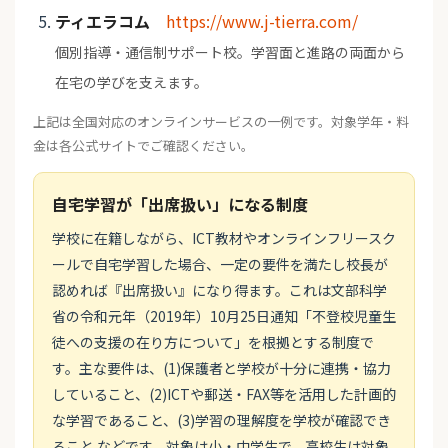
ティエラコム
https://www.j-tierra.com/
個別指導・通信制サポート校。学習面と進路の両面から
在宅の学びを支えます。
上記は全国対応のオンラインサービスの一例です。対象学年・料
金は各公式サイトでご確認ください。
自宅学習が「出席扱い」になる制度
学校に在籍しながら、ICT教材やオンラインフリースク
ールで自宅学習した場合、一定の要件を満たし校長が
認めれば『出席扱い』になり得ます。これは文部科学
省の令和元年（2019年）10月25日通知「不登校児童生
徒への支援の在り方について」を根拠とする制度で
す。主な要件は、(1)保護者と学校が十分に連携・協力
していること、(2)ICTや郵送・FAX等を活用した計画的
な学習であること、(3)学習の理解度を学校が確認でき
ること などです。対象は小・中学生で、高校生は対象