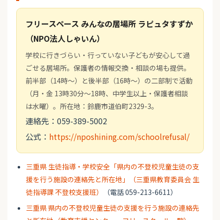
フリースペース みんなの居場所 ラピュタすずか
（NPO法人しゃいん）
学校に行きづらい・行っていない子どもが安心して過
ごせる居場所。保護者の情報交換・相談の場も提供。
前半部（14時〜）と後半部（16時〜）の二部制で活動
（月・金 13時30分〜18時、中学生以上・保護者相談
は水曜）。所在地：鈴鹿市道伯町2329-3。
連絡先：059-389-5002
公式：
https://nposhining.com/schoolrefusal/
三重県 生徒指導・学校安全「県内の不登校児童生徒の支
援を行う施設の連絡先と所在地」（三重県教育委員会 生
徒指導課 不登校支援班）
（電話 059-213-6611）
三重県 県内の不登校児童生徒の支援を行う施設の連絡先