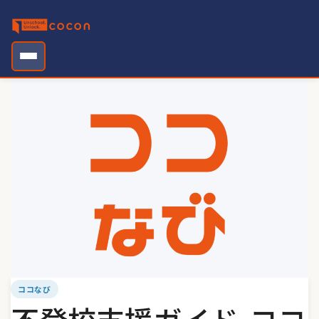
Skip
to
content
ココなび