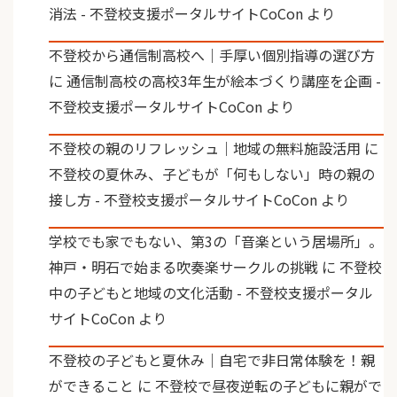
消法 - 不登校支援ポータルサイトCoCon
より
不登校から通信制高校へ｜手厚い個別指導の選び方
に
通信制高校の高校3年生が絵本づくり講座を企画 -
不登校支援ポータルサイトCoCon
より
不登校の親のリフレッシュ｜地域の無料施設活用
に
不登校の夏休み、子どもが「何もしない」時の親の
接し方 - 不登校支援ポータルサイトCoCon
より
学校でも家でもない、第3の「音楽という居場所」。
神戸・明石で始まる吹奏楽サークルの挑戦
に
不登校
中の子どもと地域の文化活動 - 不登校支援ポータル
サイトCoCon
より
不登校の子どもと夏休み｜自宅で非日常体験を！親
ができること
に
不登校で昼夜逆転の子どもに親がで