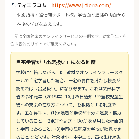
ティエラコム
https://www.j-tierra.com/
個別指導・通信制サポート校。学習面と進路の両面から
在宅の学びを支えます。
上記は全国対応のオンラインサービスの一例です。対象学年・料
金は各公式サイトでご確認ください。
自宅学習が「出席扱い」になる制度
学校に在籍しながら、ICT教材やオンラインフリースク
ールで自宅学習した場合、一定の要件を満たし校長が
認めれば『出席扱い』になり得ます。これは文部科学
省の令和元年（2019年）10月25日通知「不登校児童生
徒への支援の在り方について」を根拠とする制度で
す。主な要件は、(1)保護者と学校が十分に連携・協力
していること、(2)ICTや郵送・FAX等を活用した計画的
な学習であること、(3)学習の理解度を学校が確認でき
ること などです。対象は小・中学生で、高校生は対象