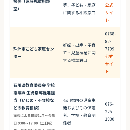
援係（家庭児童相談
等、子ども・家庭
公式
室）
に関する相談窓口
サイ
ト
0768-
82-
妊娠・出産・子育
珠洲市こども家庭セン
7799
て・児童福祉に関
ター
公式
する相談窓口
サイ
ト
石川県教育委員会 学校
指導課 生徒指導推進担
当（いじめ・不登校な
石川県内の児童生
076-
どの教育相談）
徒およびその保護
225-
者、学校・教育関
面談による相談は月〜金曜
1830
係者
日 9:00〜17:00（土日祝