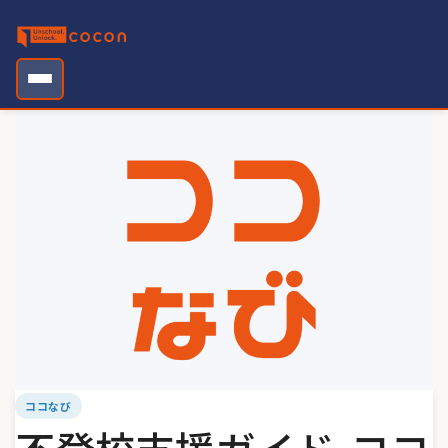
Skip
to
content
ココなび