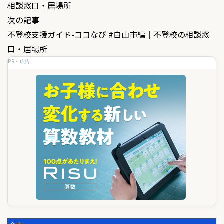
相談窓口・居場所
ナ
次の記事
ビ
不登校支援ガイド-ココなび #白山市編｜不登校の相談窓
ゲ
口・居場所
PR・広告
ー
シ
ョ
ン