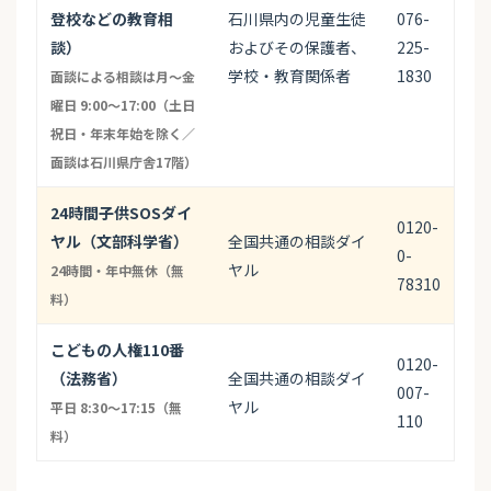
登校などの教育相
石川県内の児童生徒
076-
談）
およびその保護者、
225-
学校・教育関係者
1830
面談による相談は月〜金
曜日 9:00〜17:00（土日
祝日・年末年始を除く／
面談は石川県庁舎17階）
24時間子供SOSダイ
0120-
ヤル（文部科学省）
全国共通の相談ダイ
0-
ヤル
24時間・年中無休（無
78310
料）
こどもの人権110番
0120-
（法務省）
全国共通の相談ダイ
007-
ヤル
平日 8:30〜17:15（無
110
料）