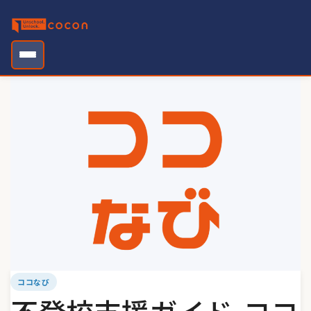
Skip
to
content
ココなび