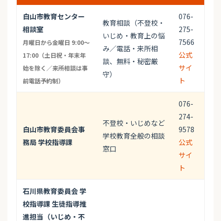
白山市教育センター
076-
教育相談（不登校・
相談室
275-
いじめ・教育上の悩
7566
月曜日から金曜日 9:00～
み／電話・来所相
公式
17:00（土日祝・年末年
談、無料・秘密厳
サイ
始を除く／来所相談は事
守）
ト
前電話予約制）
076-
274-
不登校・いじめなど
白山市教育委員会事
9578
学校教育全般の相談
務局 学校指導課
公式
窓口
サイ
ト
石川県教育委員会 学
校指導課 生徒指導推
進担当（いじめ・不