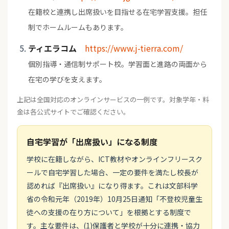
在籍校と連携し出席扱いを目指せる在宅学習支援。担任
制でホームルームもあります。
ティエラコム
https://www.j-tierra.com/
個別指導・通信制サポート校。学習面と進路の両面から
在宅の学びを支えます。
上記は全国対応のオンラインサービスの一例です。対象学年・料
金は各公式サイトでご確認ください。
自宅学習が「出席扱い」になる制度
学校に在籍しながら、ICT教材やオンラインフリースク
ールで自宅学習した場合、一定の要件を満たし校長が
認めれば『出席扱い』になり得ます。これは文部科学
省の令和元年（2019年）10月25日通知「不登校児童生
徒への支援の在り方について」を根拠とする制度で
す。主な要件は、(1)保護者と学校が十分に連携・協力