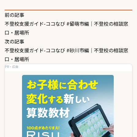
投
前の記事
不登校支援ガイド-ココなび #留萌市編｜不登校の相談窓
稿
口・居場所
ナ
次の記事
ビ
不登校支援ガイド-ココなび #砂川市編｜不登校の相談窓
ゲ
口・居場所
PR・広告
ー
シ
ョ
ン