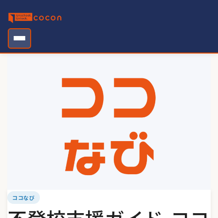
Skip
to
content
ココなび