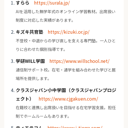
すらら
https://surala.jp/
AIを活用した無学年式のオンライン学習教材。出席扱い
制度に対応した実績があります。
キズキ共育塾
https://kizuki.or.jp/
不登校・中退からの学び直しを支える専門塾。一人ひと
りに合わせた個別指導です。
学研WILL学園
https://www.willschool.net/
通信制サポート校。在宅・通学を組み合わせた学びと居
場所を提供します。
クラスジャパン小中学園（クラスジャパンプロジ
ェクト）
https://www.cjgakuen.com/
在籍校と連携し出席扱いを目指せる在宅学習支援。担任
制でホームルームもあります。
ティエラコム
https://www.j-tierra.com/