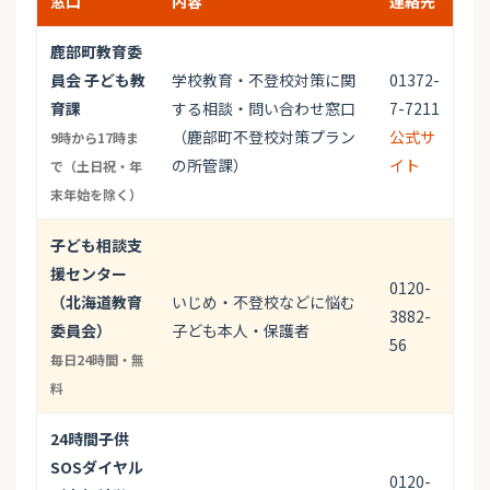
窓口
内容
連絡先
鹿部町教育委
員会 子ども教
学校教育・不登校対策に関
01372-
育課
する相談・問い合わせ窓口
7-7211
（鹿部町不登校対策プラン
公式サ
9時から17時ま
の所管課）
イト
で（土日祝・年
末年始を除く）
子ども相談支
援センター
0120-
（北海道教育
いじめ・不登校などに悩む
3882-
委員会）
子ども本人・保護者
56
毎日24時間・無
料
24時間子供
SOSダイヤル
0120-