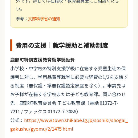
外です。詳しくは在籍校・教育委員会にご相談くださ
い。
参考：
文部科学省の通知
費用の支援｜就学援助と補助制度
鹿部町特別支援教育就学奨励費
小学校・中学校の特別支援学級に在籍する児童生徒の保
護者に対し、学用品費等就学に必要な経費の1/2を支給す
る制度（要保護・準要保護認定家庭を除く）。申請先は
お子様が在籍する学校または子ども教育課。問い合わせ
先：鹿部町教育委員会 子ども教育課（電話 01372-7-
7211 / ファックス 01372-7-3086）
公式：
https://www.town.shikabe.lg.jp/soshiki/shogai_
gakushu/gyomu/2/1475.html