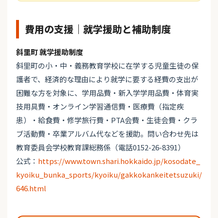
費用の支援｜就学援助と補助制度
斜里町 就学援助制度
斜里町の小・中・義務教育学校に在学する児童生徒の保
護者で、経済的な理由により就学に要する経費の支出が
困難な方を対象に、学用品費・新入学学用品費・体育実
技用具費・オンライン学習通信費・医療費（指定疾
患）・給食費・修学旅行費・PTA会費・生徒会費・クラ
ブ活動費・卒業アルバム代などを援助。問い合わせ先は
教育委員会学校教育課総務係（電話0152-26-8391）
公式：
https://www.town.shari.hokkaido.jp/kosodate_
kyoiku_bunka_sports/kyoiku/gakkokankeitetsuzuki/
646.html