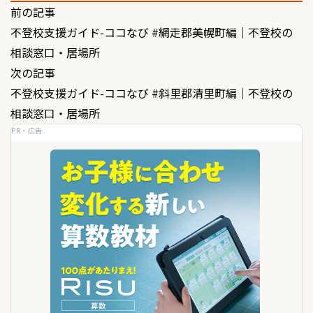
投
前の記事
不登校支援ガイド-ココなび #網走郡美幌町編｜不登校の
稿
相談窓口・居場所
ナ
次の記事
ビ
不登校支援ガイド-ココなび #斜里郡清里町編｜不登校の
ゲ
相談窓口・居場所
PR・広告
ー
シ
ョ
ン