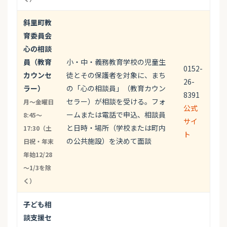
斜里町教
育委員会
心の相談
員（教育
小・中・義務教育学校の児童生
0152-
カウンセ
徒とその保護者を対象に、まち
26-
ラー）
の「心の相談員」（教育カウン
8391
セラー）が相談を受ける。フォ
月～金曜日
公式
ームまたは電話で申込、相談員
8:45～
サイ
と日時・場所（学校または町内
17:30（土
ト
の公共施設）を決めて面談
日祝・年末
年始12/28
～1/3を除
く）
子ども相
談支援セ