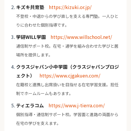
キズキ共育塾
https://kizuki.or.jp/
不登校・中退からの学び直しを支える専門塾。一人ひと
りに合わせた個別指導です。
学研WILL学園
https://www.willschool.net/
通信制サポート校。在宅・通学を組み合わせた学びと居
場所を提供します。
クラスジャパン小中学園（クラスジャパンプロジ
ェクト）
https://www.cjgakuen.com/
在籍校と連携し出席扱いを目指せる在宅学習支援。担任
制でホームルームもあります。
ティエラコム
https://www.j-tierra.com/
個別指導・通信制サポート校。学習面と進路の両面から
在宅の学びを支えます。