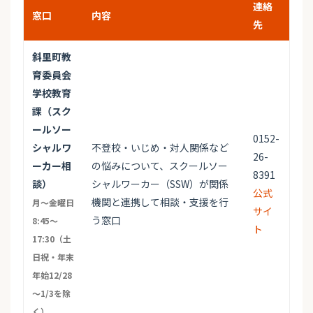
連絡
窓口
内容
先
斜里町教
育委員会
学校教育
課（スク
ールソー
0152-
シャルワ
不登校・いじめ・対人関係など
26-
ーカー相
の悩みについて、スクールソー
8391
談）
シャルワーカー（SSW）が関係
公式
機関と連携して相談・支援を行
月～金曜日
サイ
う窓口
8:45～
ト
17:30（土
日祝・年末
年始12/28
～1/3を除
く）