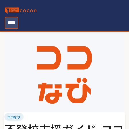
Skip
to
content
ココなび