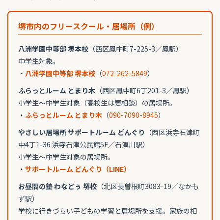
堺市内のフリースクール・居場所（例）
八洲学園中等部 堺本校
（西区鳳中町7-225-3／鳳駅）
中学生対象。
・
八洲学園中等部 堺本校
（
072-262-5849
）
ふらっとルーム とまり木
（西区鳳中町6丁201-3／鳳駅）
小学生〜中学生対象（高校生は要相談）の居場所。
・
ふらっとルーム とまり木
（
090-7090-8945
）
やさしい居場所 サポートルーム どんぐり
（西区浜寺石津町
中4丁1-36 浜寺石津公民館5F／石津川駅）
小学生〜中学生対象の居場所。
・
サポートルーム どんぐり（LINE）
お昼間の塾 わなどぅ 堺校
（北区長曽根町3083-19／なかも
ず駅）
学校に行きづらい子どもの学習と居場所を支援。家族の相