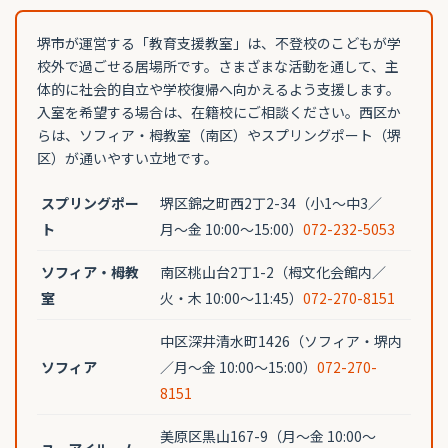
堺市が運営する「教育支援教室」は、不登校のこどもが学
校外で過ごせる居場所です。さまざまな活動を通して、主
体的に社会的自立や学校復帰へ向かえるよう支援します。
入室を希望する場合は、在籍校にご相談ください。西区か
らは、ソフィア・栂教室（南区）やスプリングポート（堺
区）が通いやすい立地です。
スプリングポー
堺区錦之町西2丁2-34（小1〜中3／
ト
月〜金 10:00〜15:00）
072-232-5053
ソフィア・栂教
南区桃山台2丁1-2（栂文化会館内／
室
火・木 10:00〜11:45）
072-270-8151
中区深井清水町1426（ソフィア・堺内
ソフィア
／月〜金 10:00〜15:00）
072-270-
8151
美原区黒山167-9（月〜金 10:00〜