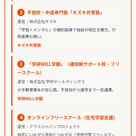
2
不登校・中退専門塾「キズキ共育塾」
運営：株式会社キズキ
「学習×メンタル」の個別指導で独自の地位を確立。行
政連携も強い。
キズキ共育塾
3
「学研WILL学園」（通信制サポート校・フリ
ースクール）
運営：株式会社 学研ホールディングス
大手教育資本の安心感。不登校から進学まで一気通貫。
学研WILL学園
4
オンラインフリースクール（在宅学習支援）
運営：クラスジャパンプロジェクト
自宅にいながら学校とつながる「次世代型フリースクー