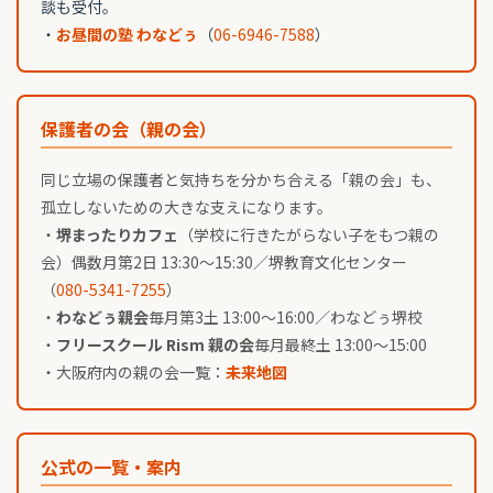
談も受付。
・
お昼間の塾 わなどぅ
（
06-6946-7588
）
保護者の会（親の会）
同じ立場の保護者と気持ちを分かち合える「親の会」も、
孤立しないための大きな支えになります。
・
堺まったりカフェ
（学校に行きたがらない子をもつ親の
会）偶数月第2日 13:30〜15:30／堺教育文化センター
（
080-5341-7255
）
・
わなどぅ親会
毎月第3土 13:00〜16:00／わなどぅ堺校
・
フリースクール Rism 親の会
毎月最終土 13:00〜15:00
・大阪府内の親の会一覧：
未来地図
公式の一覧・案内