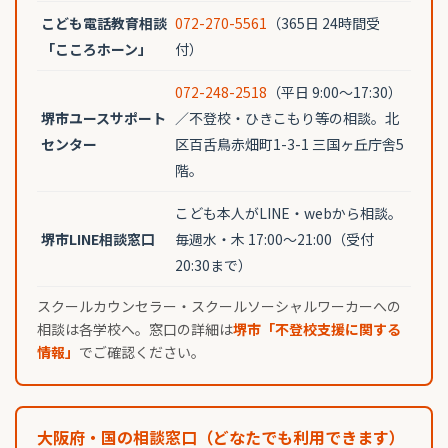
こども電話教育相談
072-270-5561
（365日 24時間受
「こころホーン」
付）
072-248-2518
（平日 9:00〜17:30）
堺市ユースサポート
／不登校・ひきこもり等の相談。北
センター
区百舌鳥赤畑町1-3-1 三国ヶ丘庁舎5
階。
こども本人がLINE・webから相談。
堺市LINE相談窓口
毎週水・木 17:00〜21:00（受付
20:30まで）
スクールカウンセラー・スクールソーシャルワーカーへの
相談は各学校へ。窓口の詳細は
堺市「不登校支援に関する
情報」
でご確認ください。
大阪府・国の相談窓口（どなたでも利用できます）