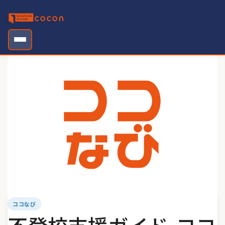
Skip
to
content
ココなび