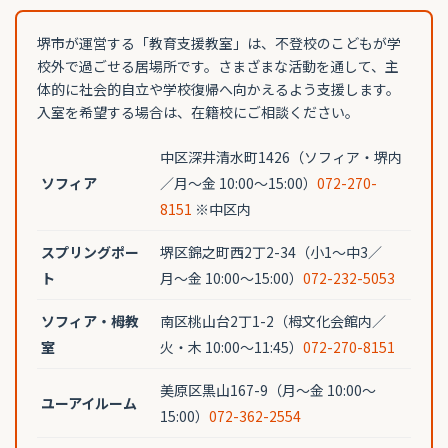
堺市が運営する「教育支援教室」は、不登校のこどもが学
校外で過ごせる居場所です。さまざまな活動を通して、主
体的に社会的自立や学校復帰へ向かえるよう支援します。
入室を希望する場合は、在籍校にご相談ください。
中区深井清水町1426（ソフィア・堺内
ソフィア
／月〜金 10:00〜15:00）
072-270-
8151
※中区内
スプリングポー
堺区錦之町西2丁2-34（小1〜中3／
ト
月〜金 10:00〜15:00）
072-232-5053
ソフィア・栂教
南区桃山台2丁1-2（栂文化会館内／
室
火・木 10:00〜11:45）
072-270-8151
美原区黒山167-9（月〜金 10:00〜
ユーアイルーム
15:00）
072-362-2554