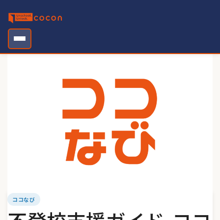
Skip
to
content
ココなび