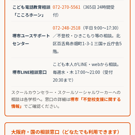
こども電話教育相談
072-270-5561
（365日 24時間受
「こころホーン」
付）
072-248-2518
（平日 9:00〜17:30）
堺市ユースサポート
／不登校・ひきこもり等の相談。北
センター
区百舌鳥赤畑町1-3-1 三国ヶ丘庁舎5
階。
こども本人がLINE・webから相談。
堺市LINE相談窓口
毎週水・木 17:00〜21:00（受付
20:30まで）
スクールカウンセラー・スクールソーシャルワーカーへの
相談は各学校へ。窓口の詳細は
堺市「不登校支援に関する
情報」
でご確認ください。
大阪府・国の相談窓口（どなたでも利用できます）