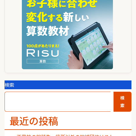
ー
シ
ョ
ン
検索
検
索
最近の投稿