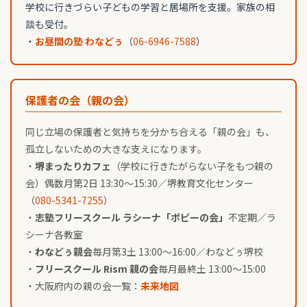
学校に行きづらい子どもの学習と居場所を支援。家族の相
談も受付。
・
お昼間の塾 わなどぅ
（
06-6946-7588
）
保護者の会（親の会）
同じ立場の保護者と気持ちを分かち合える「親の会」も、
孤立しないための大きな支えになります。
・
堺まったりカフェ
（学校に行きたがらない子をもつ親の
会）偶数月第2日 13:30〜15:30／堺教育文化センター
（
080-5341-7255
）
・
志塾フリースクール ラシーナ「ポピーの会」
不定期／ラ
シーナ各教室
・
わなどぅ親会
毎月第3土 13:00〜16:00／わなどぅ堺校
・
フリースクール Rism 親の会
毎月最終土 13:00〜15:00
・大阪府内の親の会一覧：
未来地図