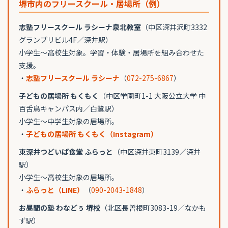
堺市内のフリースクール・居場所（例）
志塾フリースクール ラシーナ泉北教室
（中区深井沢町3332
グランプリビル4F／深井駅）
小学生〜高校生対象。学習・体験・居場所を組み合わせた
支援。
・
志塾フリースクール ラシーナ
（
072-275-6867
）
子どもの居場所 もくもく
（中区学園町1-1 大阪公立大学 中
百舌鳥キャンパス内／白鷺駅）
小学生〜中学生対象の居場所。
・
子どもの居場所 もくもく（Instagram）
東深井つどいば食堂 ふらっと
（中区深井東町3139／深井
駅）
小学生〜高校生対象の居場所。
・
ふらっと（LINE）
（
090-2043-1848
）
お昼間の塾 わなどぅ 堺校
（北区長曽根町3083-19／なかも
ず駅）