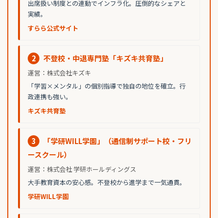
出席扱い制度との連動でインフラ化。圧倒的なシェアと
実績。
すらら公式サイト
2
不登校・中退専門塾「キズキ共育塾」
運営：株式会社キズキ
「学習×メンタル」の個別指導で独自の地位を確立。行
政連携も強い。
キズキ共育塾
3
「学研WILL学園」（通信制サポート校・フリ
ースクール）
運営：株式会社 学研ホールディングス
大手教育資本の安心感。不登校から進学まで一気通貫。
学研WILL学園