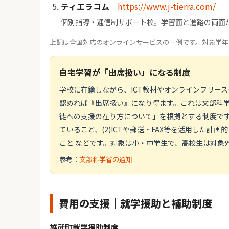
ティエラコム
https://www.j-tierra.com/
個別指導・通信制サポート校。学習面と進路の両面
上記は全国対応のオンラインサービスの一例です。対象学年
自宅学習が「出席扱い」になる制度
学校に在籍しながら、ICT教材やオンラインフリー
認めれば『出席扱い』になり得ます。これは文部科学省
徒への支援の在り方について」を根拠とする制度です
ていること、(2)ICTや郵送・FAX等を活用した計
こと などです。対象は小・中学生で、高校生は対象
参考：
文部科学省の通知
費用の支援｜就学援助と補助制度
雄武町就学援助制度