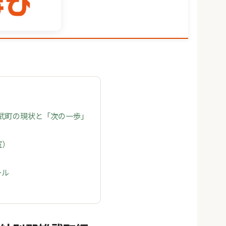
雄武町の現状と「次の一歩」
室）
ール