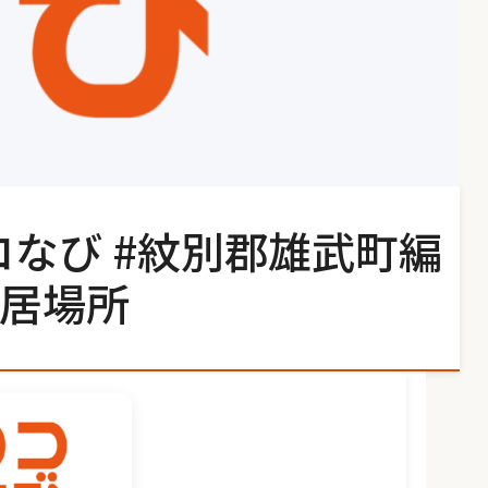
コなび #紋別郡雄武町編
居場所