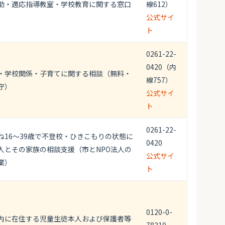
助・適応指導教室・学校教育に関する窓口
線612）
公式サイ
ト
0261-22-
0420（内
・学校関係・子育てに関する相談（無料・
線757）
守）
公式サイ
ト
0261-22-
ね16～39歳で不登校・ひきこもりの状態に
0420
人とその家族の相談支援（市とNPO法人の
公式サイ
業）
ト
0120-0-
内に在住する児童生徒本人および保護者等