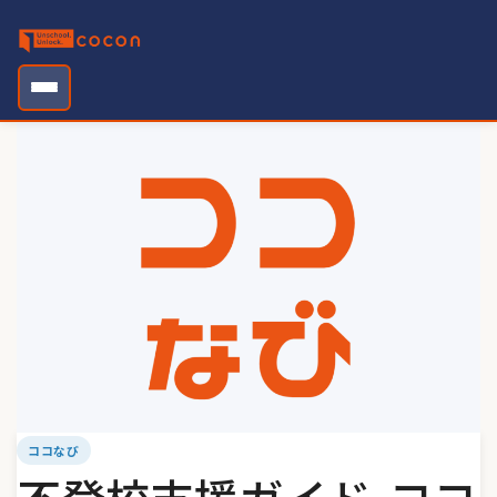
Skip
to
content
ココなび