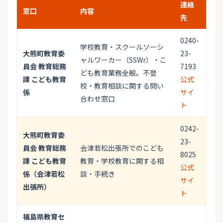
連絡
窓口
内容
先
0240-
学校教育・スクールソーシ
大熊町教育委
23-
ャルワーカー（SSWr）・こ
員会 教育総務
7193
ども教育業務全般。不登
課 こども教育
公式
校・教育相談に関する問い
係
サイ
合わせ窓口
ト
0242-
大熊町教育委
23-
員会 教育総務
会津若松出張所でのこども
8025
課 こども教育
教育・学校教育に関する相
公式
係（会津若松
談・手続き
サイ
出張所）
ト
福島県教育セ