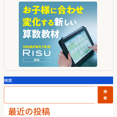
ー
シ
ョ
ン
検索
検
索
最近の投稿