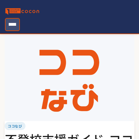
Skip
to
content
ココなび