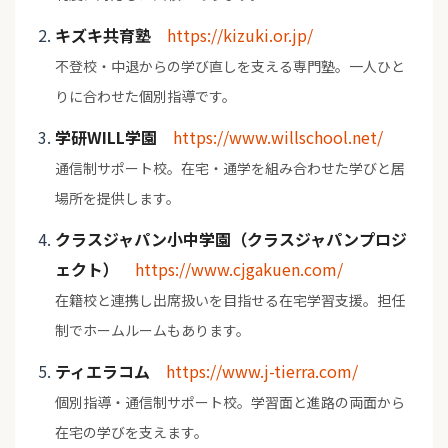
キズキ共育塾
https://kizuki.or.jp/
不登校・中退からの学び直しを支える専門塾。一人ひと
りに合わせた個別指導です。
学研WILL学園
https://www.willschool.net/
通信制サポート校。在宅・通学を組み合わせた学びと居
場所を提供します。
クラスジャパン小中学園（クラスジャパンプロジ
ェクト）
https://www.cjgakuen.com/
在籍校と連携し出席扱いを目指せる在宅学習支援。担任
制でホームルームもあります。
ティエラコム
https://www.j-tierra.com/
個別指導・通信制サポート校。学習面と進路の両面から
在宅の学びを支えます。