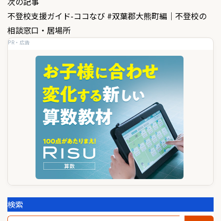
次の記事
ビ
不登校支援ガイド-ココなび #双葉郡大熊町編｜不登校の
ゲ
相談窓口・居場所
PR・広告
ー
シ
ョ
ン
検索