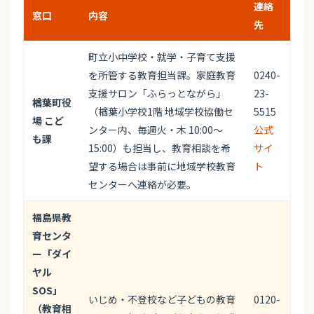
連絡
窓口
内容
先
町立小中学校・就学・子育て支援
を所管する教育担当課。家庭教育
0240-
支援サロン「ふらっとながら」
23-
楢葉町役
（楢葉小学校1階 地域学校協働セ
5515
場 こど
ンター内、毎週火・木 10:00～
公式
も課
15:00）も担当し、教育相談を希
サイ
望する場合は事前に地域学校教育
ト
センターへ連絡が必要。
福島県教
育センタ
ー「ダイ
ヤル
SOS」
いじめ・不登校など子どもの教育
0120-
（教育相