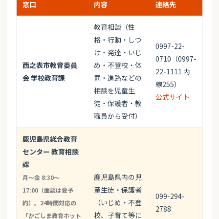
窓口
内容
連絡先
教育相談（性
格・行動・しつ
0997-22-
け・発達・いじ
0710（0997-
西之表市教育委員
め・不登校・体
22-1111 内
会 学校教育課
罰・進路などの
線255）
相談を児童生
公式サイト
徒・保護者・教
職員から受付）
鹿児島県総合教育
センター 教育相談
課
鹿児島県内の児
月〜金 8:30〜
童生徒・保護者
17:00（面談は要予
099-294-
（いじめ・不登
約）。24時間対応の
2788
校、子育て等に
「かごしま教育ホット