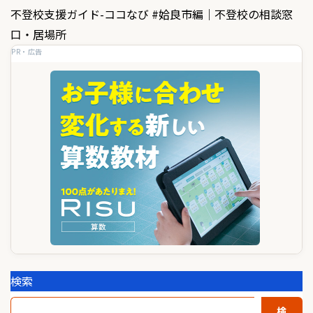
ビ
不登校支援ガイド-ココなび #姶良市編｜不登校の相談窓
ゲ
口・居場所
PR・広告
ー
シ
ョ
ン
検索
検