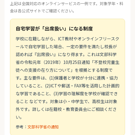
上記は全国対応のオンラインサービスの一例です。対象学年・料
金は各公式サイトでご確認ください。
自宅学習が「出席扱い」になる制度
学校に在籍しながら、ICT教材やオンラインフリースク
ールで自宅学習した場合、一定の要件を満たし校長が
認めれば『出席扱い』になり得ます。これは文部科学
省の令和元年（2019年）10月25日通知「不登校児童生
徒への支援の在り方について」を根拠とする制度で
す。主な要件は、(1)保護者と学校が十分に連携・協力
していること、(2)ICTや郵送・FAX等を活用した計画的
な学習であること、(3)学習の理解度を学校が確認でき
ること などです。対象は小・中学生で、高校生は対象
外です。詳しくは在籍校・教育委員会にご相談くださ
い。
参考：
文部科学省の通知