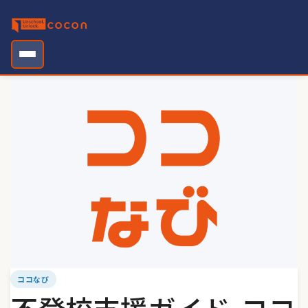
Skip
to
content
ココなび