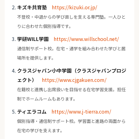
キズキ共育塾
https://kizuki.or.jp/
不登校・中退からの学び直しを支える専門塾。一人ひと
りに合わせた個別指導です。
学研WILL学園
https://www.willschool.net/
通信制サポート校。在宅・通学を組み合わせた学びと居
場所を提供します。
クラスジャパン小中学園（クラスジャパンプロジ
ェクト）
https://www.cjgakuen.com/
在籍校と連携し出席扱いを目指せる在宅学習支援。担任
制でホームルームもあります。
ティエラコム
https://www.j-tierra.com/
個別指導・通信制サポート校。学習面と進路の両面から
在宅の学びを支えます。