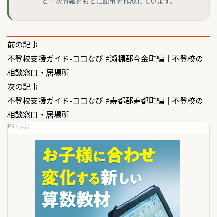
と一次情報をもとに記事を作成しています。
投
前の記事
不登校支援ガイド-ココなび #瀬棚郡今金町編｜不登校の
稿
相談窓口・居場所
ナ
次の記事
ビ
不登校支援ガイド-ココなび #寿都郡寿都町編｜不登校の
ゲ
相談窓口・居場所
PR・広告
ー
シ
ョ
ン