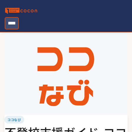
Skip
to
content
ココなび