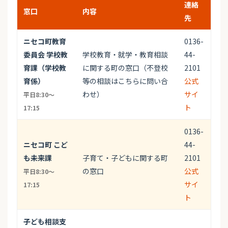
連絡
窓口
内容
先
ニセコ町教育
0136-
委員会 学校教
学校教育・就学・教育相談
44-
育課（学校教
に関する町の窓口（不登校
2101
育係）
等の相談はこちらに問い合
公式
わせ）
サイ
平日8:30～
ト
17:15
0136-
ニセコ町 こど
44-
も未来課
子育て・子どもに関する町
2101
の窓口
公式
平日8:30～
サイ
17:15
ト
子ども相談支