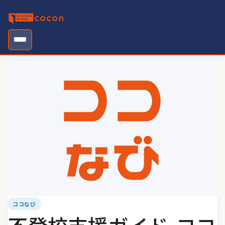
Skip
to
content
ココなび