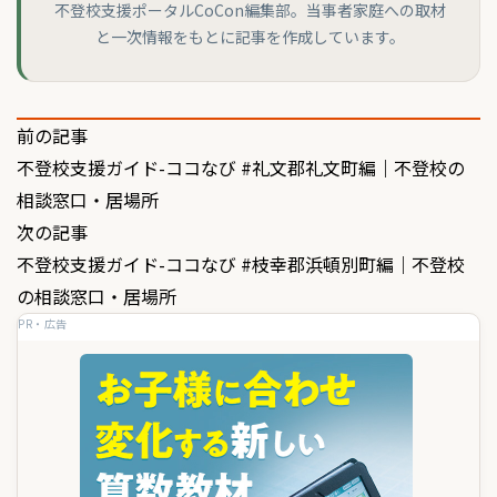
不登校支援ポータルCoCon編集部。当事者家庭への取材
と一次情報をもとに記事を作成しています。
投
前の記事
不登校支援ガイド-ココなび #礼文郡礼文町編｜不登校の
稿
相談窓口・居場所
ナ
次の記事
ビ
不登校支援ガイド-ココなび #枝幸郡浜頓別町編｜不登校
ゲ
の相談窓口・居場所
PR・広告
ー
シ
ョ
ン