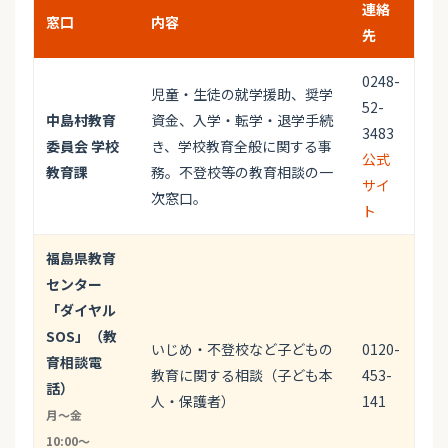
連絡
窓口
内容
先
0248-
児童・生徒の就学援助、奨学
52-
中島村教育
資金、入学・転学・退学手続
3483
委員会 学校
き、学校教育全般に関する事
公式
教育課
務。不登校等の教育相談の一
サイ
次窓口。
ト
福島県教育
センター
「ダイヤル
SOS」（教
いじめ・不登校など子どもの
0120-
育相談電
教育に関する相談（子ども本
453-
話）
人・保護者）
141
月〜金
10:00〜