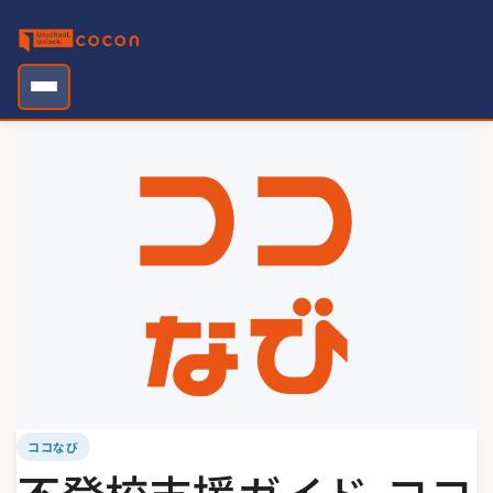
Skip
to
content
ココなび