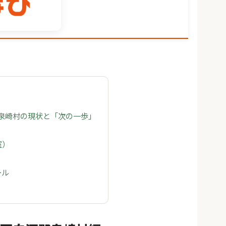
 泉崎村の現状と「次の一歩」
室）
ール