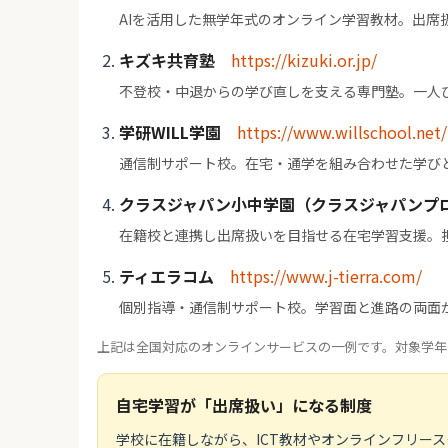
AIを活用した無学年式のオンライン学習教材。出席
キズキ共育塾
https://kizuki.or.jp/
不登校・中退からの学び直しを支える専門塾。一人
学研WILL学園
https://www.willschool.net/
通信制サポート校。在宅・通学を組み合わせた学び
クラスジャパン小中学園（クラスジャパンプ
在籍校と連携し出席扱いを目指せる在宅学習支援。
ティエラコム
https://www.j-tierra.com/
個別指導・通信制サポート校。学習面と進路の両面
上記は全国対応のオンラインサービスの一例です。対象学年
自宅学習が「出席扱い」になる制度
学校に在籍しながら、ICT教材やオンラインフリー