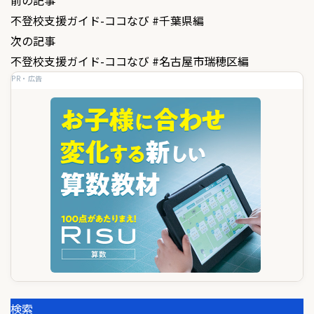
投
前の記事
不登校支援ガイド-ココなび #千葉県編
稿
次の記事
ナ
不登校支援ガイド-ココなび #名古屋市瑞穂区編
ビ
PR・広告
ゲ
ー
シ
ョ
ン
検索