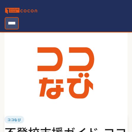
Skip
to
content
ココなび