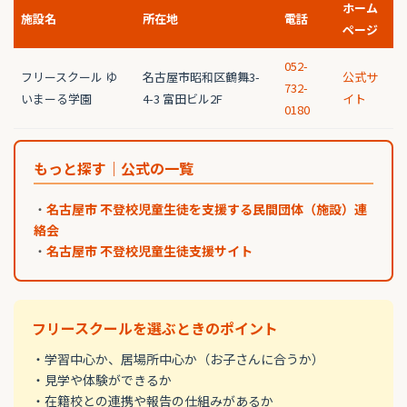
ホーム
施設名
所在地
電話
ページ
052-
フリースクール ゆ
名古屋市昭和区鶴舞3-
公式サ
732-
いまーる学園
4-3 富田ビル2F
イト
0180
もっと探す｜公式の一覧
・
名古屋市 不登校児童生徒を支援する民間団体（施設）連
絡会
・
名古屋市 不登校児童生徒支援サイト
フリースクールを選ぶときのポイント
・学習中心か、居場所中心か（お子さんに合うか）
・見学や体験ができるか
・在籍校との連携や報告の仕組みがあるか