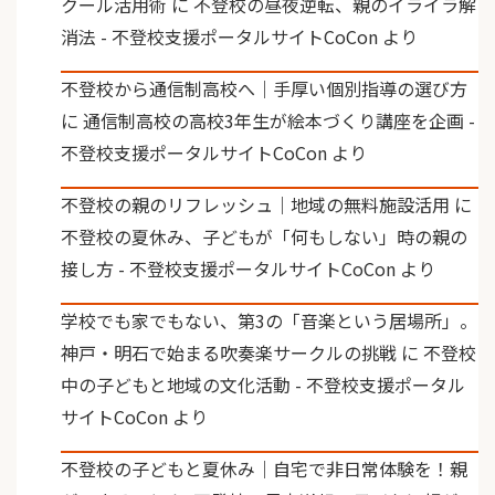
クール活用術
に
不登校の昼夜逆転、親のイライラ解
消法 - 不登校支援ポータルサイトCoCon
より
不登校から通信制高校へ｜手厚い個別指導の選び方
に
通信制高校の高校3年生が絵本づくり講座を企画 -
不登校支援ポータルサイトCoCon
より
不登校の親のリフレッシュ｜地域の無料施設活用
に
不登校の夏休み、子どもが「何もしない」時の親の
接し方 - 不登校支援ポータルサイトCoCon
より
学校でも家でもない、第3の「音楽という居場所」。
神戸・明石で始まる吹奏楽サークルの挑戦
に
不登校
中の子どもと地域の文化活動 - 不登校支援ポータル
サイトCoCon
より
不登校の子どもと夏休み｜自宅で非日常体験を！親