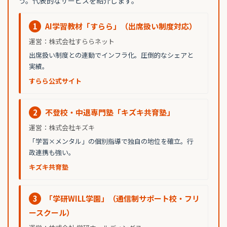
う。代表的なサービスを紹介します。
1
AI学習教材「すらら」（出席扱い制度対応）
運営：株式会社すららネット
出席扱い制度との連動でインフラ化。圧倒的なシェアと
実績。
すらら公式サイト
2
不登校・中退専門塾「キズキ共育塾」
運営：株式会社キズキ
「学習×メンタル」の個別指導で独自の地位を確立。行
政連携も強い。
キズキ共育塾
3
「学研WILL学園」（通信制サポート校・フリ
ースクール）