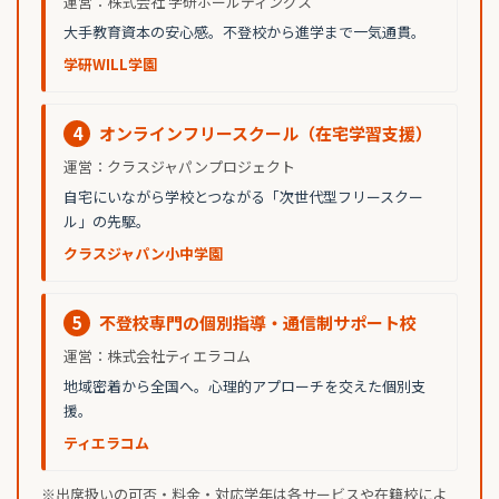
運営：株式会社 学研ホールディングス
大手教育資本の安心感。不登校から進学まで一気通貫。
学研WILL学園
4
オンラインフリースクール（在宅学習支援）
運営：クラスジャパンプロジェクト
自宅にいながら学校とつながる「次世代型フリースクー
ル」の先駆。
クラスジャパン小中学園
5
不登校専門の個別指導・通信制サポート校
運営：株式会社ティエラコム
地域密着から全国へ。心理的アプローチを交えた個別支
援。
ティエラコム
※出席扱いの可否・料金・対応学年は各サービスや在籍校によ