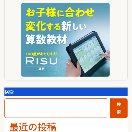
ー
シ
ョ
ン
検索
検
索
最近の投稿