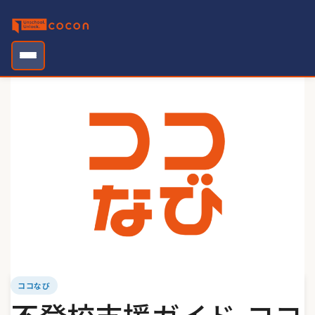
Skip
to
content
ココなび