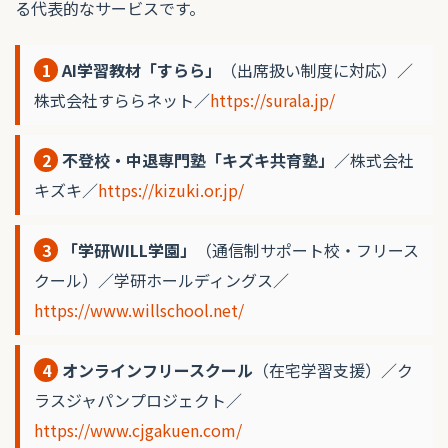
る代表的なサービスです。
1
AI学習教材「すらら」
（出席扱い制度に対応）／
株式会社すららネット／
https://surala.jp/
2
不登校・中退専門塾「キズキ共育塾」
／株式会社
キズキ／
https://kizuki.or.jp/
3
「学研WILL学園」
（通信制サポート校・フリース
クール）／学研ホールディングス／
https://www.willschool.net/
4
オンラインフリースクール
（在宅学習支援）／ク
ラスジャパンプロジェクト／
https://www.cjgakuen.com/