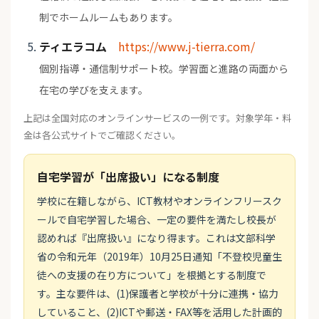
制でホームルームもあります。
ティエラコム
https://www.j-tierra.com/
個別指導・通信制サポート校。学習面と進路の両面から
在宅の学びを支えます。
上記は全国対応のオンラインサービスの一例です。対象学年・料
金は各公式サイトでご確認ください。
自宅学習が「出席扱い」になる制度
学校に在籍しながら、ICT教材やオンラインフリースク
ールで自宅学習した場合、一定の要件を満たし校長が
認めれば『出席扱い』になり得ます。これは文部科学
省の令和元年（2019年）10月25日通知「不登校児童生
徒への支援の在り方について」を根拠とする制度で
す。主な要件は、(1)保護者と学校が十分に連携・協力
していること、(2)ICTや郵送・FAX等を活用した計画的