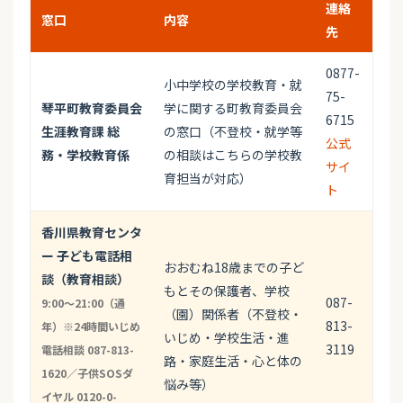
連絡
窓口
内容
先
0877-
小中学校の学校教育・就
75-
琴平町教育委員会
学に関する町教育委員会
6715
生涯教育課 総
の窓口（不登校・就学等
公式
務・学校教育係
の相談はこちらの学校教
サイ
育担当が対応）
ト
香川県教育センタ
ー 子ども電話相
おおむね18歳までの子ど
談（教育相談）
もとその保護者、学校
087-
9:00〜21:00（通
（園）関係者（不登校・
813-
年）※24時間いじめ
いじめ・学校生活・進
3119
電話相談 087-813-
路・家庭生活・心と体の
1620／子供SOSダ
悩み等）
イヤル 0120-0-