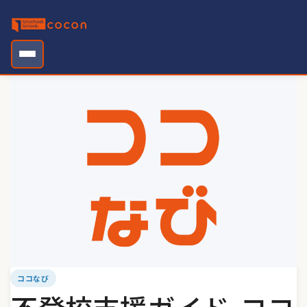
Skip
to
content
ココなび