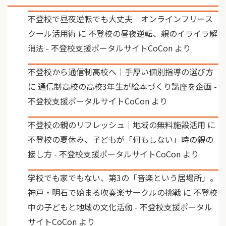
不登校で昼夜逆転でも大丈夫｜オンラインフリース
クール活用術
に
不登校の昼夜逆転、親のイライラ解
消法 - 不登校支援ポータルサイトCoCon
より
不登校から通信制高校へ｜手厚い個別指導の選び方
に
通信制高校の高校3年生が絵本づくり講座を企画 -
不登校支援ポータルサイトCoCon
より
不登校の親のリフレッシュ｜地域の無料施設活用
に
不登校の夏休み、子どもが「何もしない」時の親の
接し方 - 不登校支援ポータルサイトCoCon
より
学校でも家でもない、第3の「音楽という居場所」。
神戸・明石で始まる吹奏楽サークルの挑戦
に
不登校
中の子どもと地域の文化活動 - 不登校支援ポータル
サイトCoCon
より