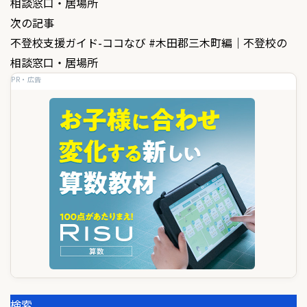
相談窓口・居場所
ナ
次の記事
ビ
不登校支援ガイド-ココなび #木田郡三木町編｜不登校の
ゲ
相談窓口・居場所
PR・広告
ー
シ
ョ
ン
検索