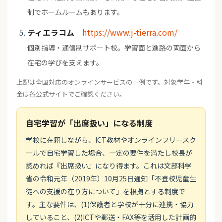
制でホームルームもあります。
ティエラコム
https://www.j-tierra.com/
個別指導・通信制サポート校。学習面と進路の両面から
在宅の学びを支えます。
上記は全国対応のオンラインサービスの一例です。対象学年・料
金は各公式サイトでご確認ください。
自宅学習が「出席扱い」になる制度
学校に在籍しながら、ICT教材やオンラインフリースク
ールで自宅学習した場合、一定の要件を満たし校長が
認めれば『出席扱い』になり得ます。これは文部科学
省の令和元年（2019年）10月25日通知「不登校児童生
徒への支援の在り方について」を根拠とする制度で
す。主な要件は、(1)保護者と学校が十分に連携・協力
していること、(2)ICTや郵送・FAX等を活用した計画的