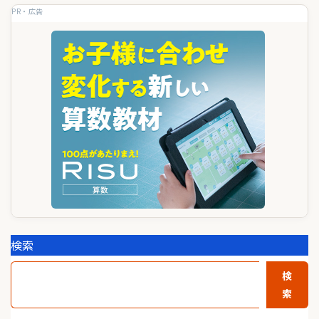
ゲ
PR・広告
ー
シ
ョ
ン
検索
検
索