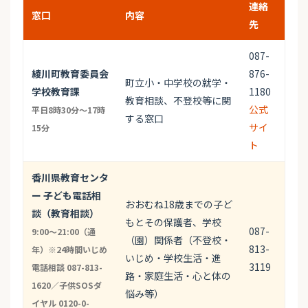
連絡
窓口
内容
先
087-
綾川町教育委員会
876-
町立小・中学校の就学・
学校教育課
1180
教育相談、不登校等に関
公式
平日8時30分～17時
する窓口
サイ
15分
ト
香川県教育センタ
ー 子ども電話相
おおむね18歳までの子ど
談（教育相談）
もとその保護者、学校
087-
9:00〜21:00（通
（園）関係者（不登校・
813-
年）※24時間いじめ
いじめ・学校生活・進
3119
電話相談 087-813-
路・家庭生活・心と体の
1620／子供SOSダ
悩み等）
イヤル 0120-0-