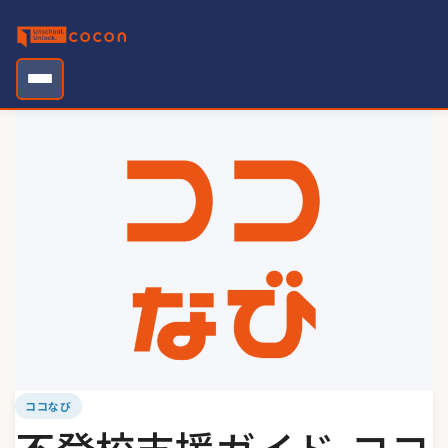
Skip
to
content
ココなび