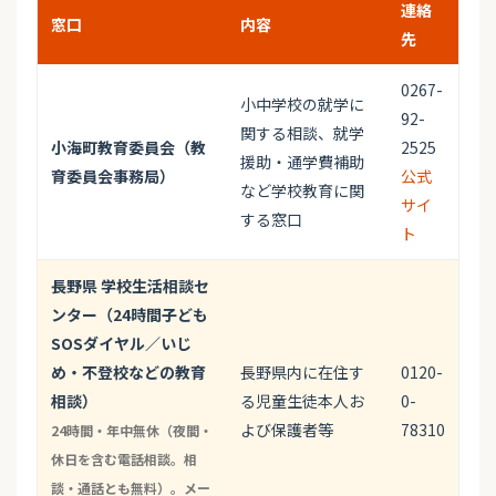
連絡
窓口
内容
先
0267-
小中学校の就学に
92-
関する相談、就学
小海町教育委員会（教
2525
援助・通学費補助
育委員会事務局）
公式
など学校教育に関
サイ
する窓口
ト
長野県 学校生活相談セ
ンター（24時間子ども
SOSダイヤル／いじ
め・不登校などの教育
長野県内に在住す
0120-
相談）
る児童生徒本人お
0-
よび保護者等
78310
24時間・年中無休（夜間・
休日を含む電話相談。相
談・通話とも無料）。メー