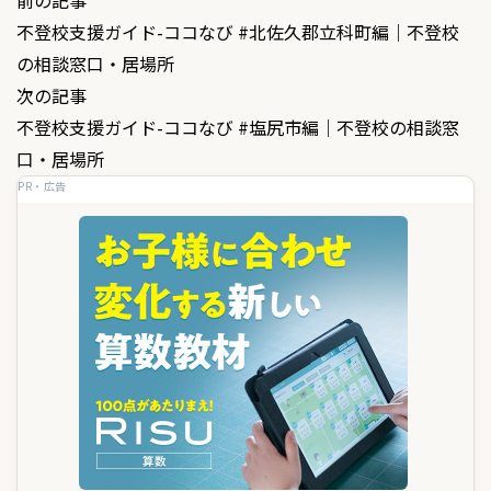
投
不登校支援ガイド-ココなび #北佐久郡立科町編｜不登校
稿
の相談窓口・居場所
ナ
次の記事
ビ
不登校支援ガイド-ココなび #塩尻市編｜不登校の相談窓
ゲ
口・居場所
PR・広告
ー
シ
ョ
ン