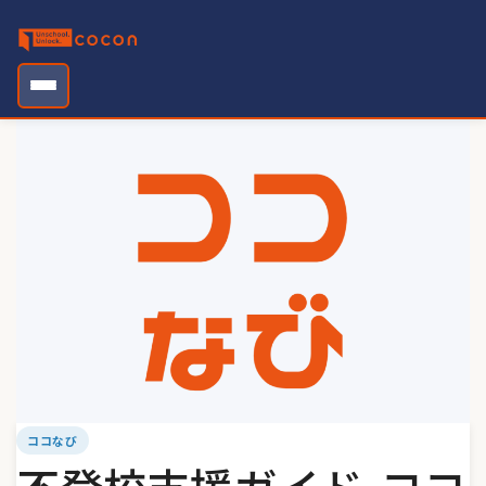
Skip
to
content
ココなび