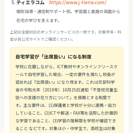
ティエラコム
https://www.j-tierra.com/
個別指導・通信制サポート校。学習面と進路の両面から
在宅の学びを支えます。
上記は全国対応のオンラインサービスの一例です。対象学年・料
金は各公式サイトでご確認ください。
自宅学習が「出席扱い」になる制度
学校に在籍しながら、ICT教材やオンラインフリースク
ールで自宅学習した場合、一定の要件を満たし校長が
認めれば『出席扱い』になり得ます。これは文部科学
省の令和元年（2019年）10月25日通知「不登校児童生
徒への支援の在り方について」を根拠とする制度で
す。主な要件は、(1)保護者と学校が十分に連携・協力
していること、(2)ICTや郵送・FAX等を活用した計画的
な学習であること、(3)学習の理解度を学校が確認でき
ること などです。対象は小・中学生で、高校生は対象