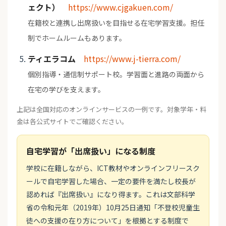
ェクト）
https://www.cjgakuen.com/
在籍校と連携し出席扱いを目指せる在宅学習支援。担任
制でホームルームもあります。
ティエラコム
https://www.j-tierra.com/
個別指導・通信制サポート校。学習面と進路の両面から
在宅の学びを支えます。
上記は全国対応のオンラインサービスの一例です。対象学年・料
金は各公式サイトでご確認ください。
自宅学習が「出席扱い」になる制度
学校に在籍しながら、ICT教材やオンラインフリースク
ールで自宅学習した場合、一定の要件を満たし校長が
認めれば『出席扱い』になり得ます。これは文部科学
省の令和元年（2019年）10月25日通知「不登校児童生
徒への支援の在り方について」を根拠とする制度で