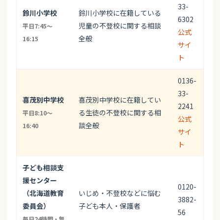
33-
鈴川小学校
鈴川小学校に在籍している
6302
児童の不登校に関する相談
平日7:45～
公式
全般
16:15
サイ
ト
0136-
33-
喜茂別中学校
喜茂別中学校に在籍してい
2241
る生徒の不登校に関する相
平日8:10～
公式
談全般
16:40
サイ
ト
子ども相談支
援センター
0120-
（北海道教育
いじめ・不登校などに悩む
3882-
委員会）
子ども本人・保護者
56
毎日24時間・無