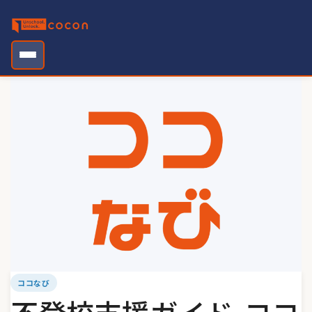
Skip
to
content
ココなび