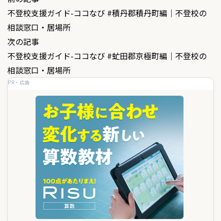
投
不登校支援ガイド-ココなび #積丹郡積丹町編｜不登校の
稿
相談窓口・居場所
ナ
次の記事
ビ
不登校支援ガイド-ココなび #虻田郡京極町編｜不登校の
ゲ
相談窓口・居場所
PR・広告
ー
シ
ョ
ン