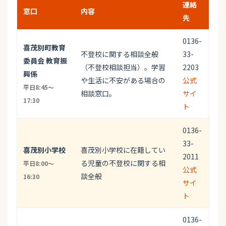
連絡
窓口
内容
先
0136-
喜茂別町教育
不登校に関する相談全般
33-
委員会 教育振
（不登校相談担当）。学習
2203
興係
や生活に不安がある場合の
公式
平日8:45～
相談窓口。
サイ
17:30
ト
0136-
33-
喜茂別小学校
喜茂別小学校に在籍してい
2011
る児童の不登校に関する相
平日8:00～
公式
談全般
16:30
サイ
ト
0136-