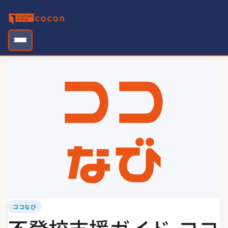
Skip
to
content
ココなび