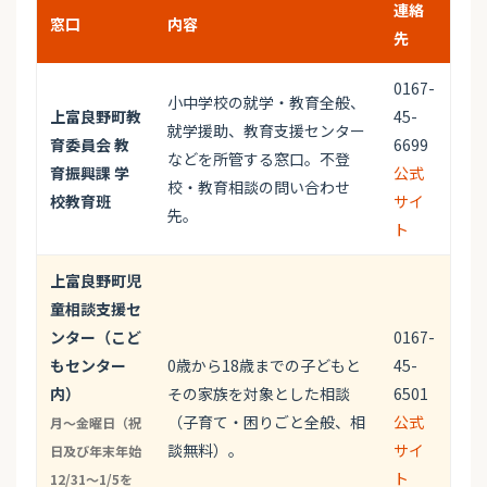
連絡
窓口
内容
先
0167-
小中学校の就学・教育全般、
上富良野町教
45-
就学援助、教育支援センター
育委員会 教
6699
などを所管する窓口。不登
育振興課 学
公式
校・教育相談の問い合わせ
校教育班
サイ
先。
ト
上富良野町児
童相談支援セ
ンター（こど
0167-
もセンター
0歳から18歳までの子どもと
45-
内）
その家族を対象とした相談
6501
（子育て・困りごと全般、相
公式
月～金曜日（祝
談無料）。
サイ
日及び年末年始
ト
12/31～1/5を