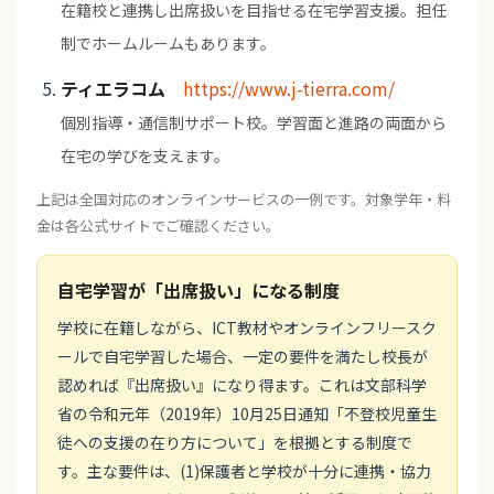
在籍校と連携し出席扱いを目指せる在宅学習支援。担任
制でホームルームもあります。
ティエラコム
https://www.j-tierra.com/
個別指導・通信制サポート校。学習面と進路の両面から
在宅の学びを支えます。
上記は全国対応のオンラインサービスの一例です。対象学年・料
金は各公式サイトでご確認ください。
自宅学習が「出席扱い」になる制度
学校に在籍しながら、ICT教材やオンラインフリースク
ールで自宅学習した場合、一定の要件を満たし校長が
認めれば『出席扱い』になり得ます。これは文部科学
省の令和元年（2019年）10月25日通知「不登校児童生
徒への支援の在り方について」を根拠とする制度で
す。主な要件は、(1)保護者と学校が十分に連携・協力